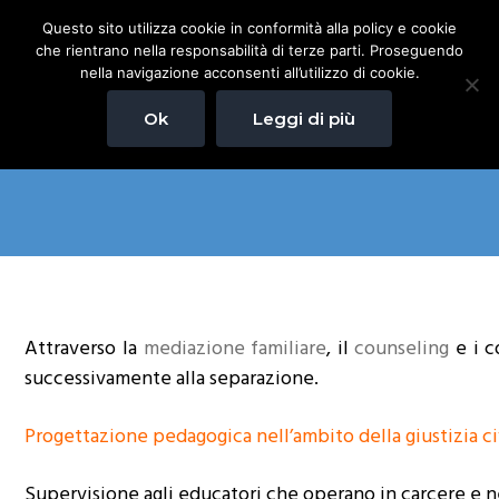
P
P
P
Questo sito utilizza cookie in conformità alla policy e cookie
Pedagogista Milano
Menu
a
a
a
Pedagogista per difficoltà
che rientrano nella responsabilità di terze parti. Proseguendo
nella lettura, dalla
s
s
s
comprensine del testo, nella
nella navigazione acconsenti all’utilizzo di cookie.
scrittura o lettura. Esercizi
s
s
s
per bambini per Dislessia,
Disgrafia, Discalculia.
Ok
Leggi di più
Eseguaiamo anche test per
a
a
a
la Dislessia e Disgafia.
Affido Condiviso
a
a
a
l
l
l
l
c
p
a
o
i
n
n
è
a
t
d
v
e
i
Attraverso la
mediazione familiare
, il
counseling
e i c
i
n
p
successivamente alla separazione.
g
u
a
a
t
g
Progettazione pedagogica nell’ambito della giustizia ci
z
o
i
Supervisione agli educatori che operano in carcere e ne
i
p
n