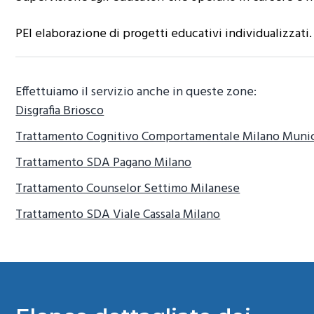
o
r
a
PEI elaborazione di progetti educativi individualizzati.
n
i
e
n
p
c
Effettuiamo il servizio anche in queste zone:
r
i
Disgrafia Briosco
i
p
m
a
Trattamento Cognitivo Comportamentale Milano Munic
a
l
Trattamento SDA Pagano Milano
r
e
i
Trattamento Counselor Settimo Milanese
a
Trattamento SDA Viale Cassala Milano