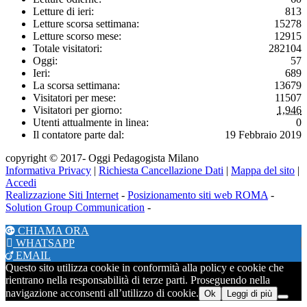
Letture di ieri:
813
Letture scorsa settimana:
15278
Letture scorso mese:
12915
Totale visitatori:
282104
Oggi:
57
Ieri:
689
La scorsa settimana:
13679
Visitatori per mese:
11507
Visitatori per giorno:
1,946
Utenti attualmente in linea:
0
Il contatore parte dal:
19 Febbraio 2019
copyright © 2017- Oggi Pedagogista Milano
Informativa Privacy
|
Richiesta Cancellazione Dati
|
Mappa del sito
|
Accedi
Realizzazione Siti Internet
-
Posizionamento siti web ROMA
-
Solution Group Communication
-
CHIAMA ORA
WHATSAPP
EMAIL
Questo sito utilizza cookie in conformità alla policy e cookie che
rientrano nella responsabilità di terze parti. Proseguendo nella
navigazione acconsenti all’utilizzo di cookie.
Ok
Leggi di più