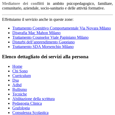
Mediatore dei conflitti
in ambito psicopedagogico, familiare,
comunitario, aziendale, socio-sanitario e delle attività formative
.
Effettuiamo il servizio anche in queste zone:
Trattamento Cognitivo Comportamentale Via Novara Milano
Disgrafia Mac Mahon Milano
Trattamento Counselor Viale Papiniano Milano
Disturbi dell’apprendimento Gaggiano
Trattamento SDA Morsenchio Milano
Elenco dettagliato dei servizi alla persona
Home
Chi Sono
Curriculum
Dsa
Adhd
Bullismo
Tecniche
Abilitazione della scrittura
Pedagogia Clinica
Grafologia
Consulenza Scolastica