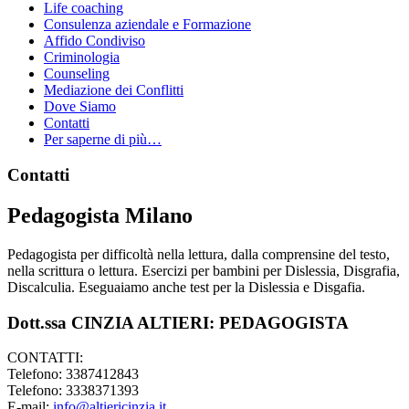
Life coaching
Consulenza aziendale e Formazione
Affido Condiviso
Criminologia
Counseling
Mediazione dei Conflitti
Dove Siamo
Contatti
Per saperne di più…
Footer
Contatti
Pedagogista Milano
Pedagogista per difficoltà nella lettura, dalla comprensine del testo,
nella scrittura o lettura. Esercizi per bambini per Dislessia, Disgrafia,
Discalculia. Eseguaiamo anche test per la Dislessia e Disgafia.
Dott.ssa CINZIA ALTIERI: PEDAGOGISTA
CONTATTI:
Telefono: 3387412843
Telefono: 3338371393
E-mail:
info@altiericinzia.it