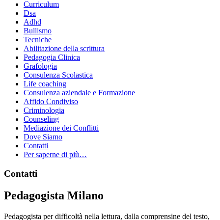
Curriculum
Dsa
Adhd
Bullismo
Tecniche
Abilitazione della scrittura
Pedagogia Clinica
Grafologia
Consulenza Scolastica
Life coaching
Consulenza aziendale e Formazione
Affido Condiviso
Criminologia
Counseling
Mediazione dei Conflitti
Dove Siamo
Contatti
Per saperne di più…
Footer
Contatti
Pedagogista Milano
Pedagogista per difficoltà nella lettura, dalla comprensine del testo,