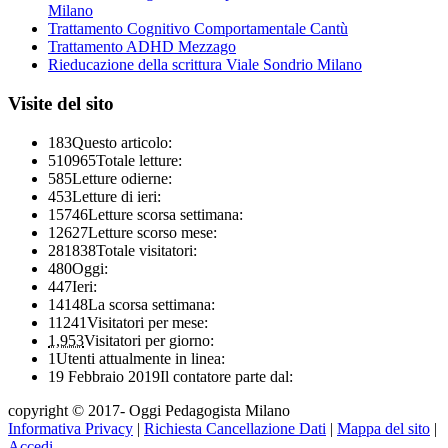
Milano
Trattamento Cognitivo Comportamentale Cantù
Trattamento ADHD Mezzago
Rieducazione della scrittura Viale Sondrio Milano
Visite del sito
183
Questo articolo:
510965
Totale letture:
585
Letture odierne:
453
Letture di ieri:
15746
Letture scorsa settimana:
12627
Letture scorso mese:
281838
Totale visitatori:
480
Oggi:
447
Ieri:
14148
La scorsa settimana:
11241
Visitatori per mese:
1,953
Visitatori per giorno:
1
Utenti attualmente in linea:
19 Febbraio 2019
Il contatore parte dal:
copyright © 2017- Oggi Pedagogista Milano
Informativa Privacy
|
Richiesta Cancellazione Dati
|
Mappa del sito
|
Accedi