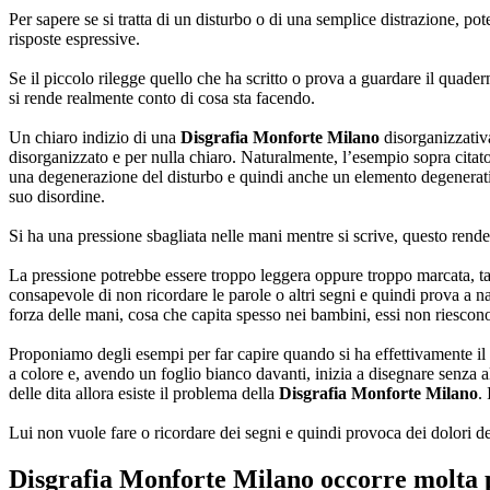
Per sapere se si tratta di un disturbo o di una semplice distrazione, 
risposte espressive.
Se il piccolo rilegge quello che ha scritto o prova a guardare il quade
si rende realmente conto di cosa sta facendo.
Un chiaro indizio di una
Disgrafia Monforte Milano
disorganizzativa
disorganizzato e per nulla chiaro. Naturalmente, l’esempio sopra citat
una degenerazione del disturbo e quindi anche un elemento degenerat
suo disordine.
Si ha una pressione sbagliata nelle mani mentre si scrive, questo rende
La pressione potrebbe essere troppo leggera oppure troppo marcata, tan
consapevole di non ricordare le parole o altri segni e quindi prova a 
forza delle mani, cosa che capita spesso nei bambini, essi non riescon
Proponiamo degli esempi per far capire quando si ha effettivamente i
a colore e, avendo un foglio bianco davanti, inizia a disegnare senza a
delle dita allora esiste il problema della
Disgrafia Monforte Milano
.
Lui non vuole fare o ricordare dei segni e quindi provoca dei dolori dell
Disgrafia Monforte Milano
occorre molta 