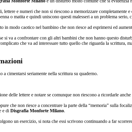
grafia Monforte Milano
è un disturbo molto comune che si evidenzia n
i, lettere e numeri che non si riescono a memorizzare completamente e q
penna o matita e quindi uniscono questi malesseri a un problema serio, c
ssuto in modo caotico nel bambino che non riesce ad esprimersi ed aumen
 si va a confrontare con gli altri bambini che non hanno questo disturbo,
omplicato che va ad interessare tutto quello che riguarda la scrittura,
rmazioni
o a cimentarsi seriamente nella scrittura su quaderno.
ne delle lettere e notare se comunque non riescono a ricordarle anche 
ure che non riesce a concentrare la parte della “memoria” sulla focalizza
e e di
Disgrafia Monforte Milano
.
gono un esercizio, si nota che essi scrivono continuando a far scorrere le