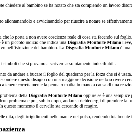
potete chiedere al bambino se ha notato che sta compiendo un lavoro diso
rno allontanandolo e avvicinandolo per riuscire a notare se effettivament
 che lo porta a non avere coscienza reale di cosa sta facendo sul foglio
o è un piccolo indizio che indica una
Disgrafia Monforte Milano
lieve,
ivo nell’istruzione del bambino. La
Disgrafia Monforte Milano
è una 
 i simboli che si provano a scrivere assolutamente indecifrabili.
to da andare a bucare il foglio del quaderno per la forza che si è usat
nascondere questo disagio con una maggiore decisione nello scrivere cer
o a tenere correttamente la penna o matita in mano a causa di una reazio
l problema della
Disgrafia Monforte Milano
oppure se è una semplice p
lcun problema e poi, subito dopo, andare a richiedergli di prendere la pe
 In questo momento il cervello sta cercando di reagire.
e dita, degli irrigidimenti nelle mani e nel polso, rendendo totalmente in
pazienza