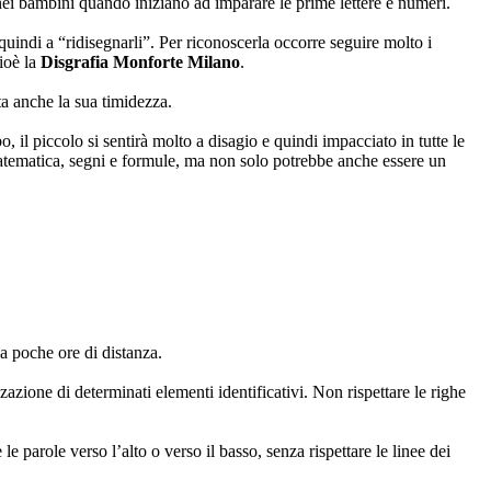
ei bambini quando iniziano ad imparare le prime lettere e numeri.
uindi a “ridisegnarli”. Per riconoscerla occorre seguire molto i
ioè la
Disgrafia Monforte Milano
.
ta anche la sua timidezza.
 il piccolo si sentirà molto a disagio e quindi impacciato in tutte le
 matematica, segni e formule, ma non solo potrebbe anche essere un
a poche ore di distanza.
zione di determinati elementi identificativi. Non rispettare le righe
 parole verso l’alto o verso il basso, senza rispettare le linee dei