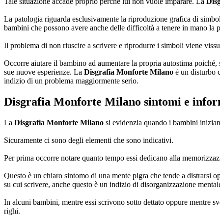
Tale situazione accade proprio perché lui non vuole imparare. La
Dis
La patologia riguarda esclusivamente la riproduzione grafica di simbol
bambini che possono avere anche delle difficoltà a tenere in mano la 
Il problema di non riuscire a scrivere e riprodurre i simboli viene vi
Occorre aiutare il bambino ad aumentare la propria autostima poiché, se
sue nuove esperienze. La
Disgrafia Monforte Milano
è un disturbo c
indizio di un problema maggiormente serio.
Disgrafia Monforte Milano
sintomi e info
La
Disgrafia Monforte Milano
si evidenzia quando i bambini inizian
Sicuramente ci sono degli elementi che sono indicativi.
Per prima occorre notare quanto tempo essi dedicano alla memorizzazio
Questo è un chiaro sintomo di una mente pigra che tende a distrarsi opp
su cui scrivere, anche questo è un indizio di disorganizzazione mental
In alcuni bambini, mentre essi scrivono sotto dettato oppure mentre svol
righi.