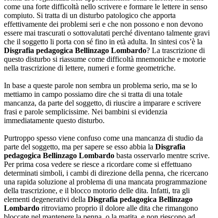
come una forte difficoltà nello scrivere e formare le lettere in senso
compiuto. Si tratta di un disturbo patologico che apporta
effettivamente dei problemi seri e che non possono e non devono
essere mai trascurati o sottovalutati perché diventano talmente gravi
che il soggetto li porta con sé fino in età adulta. In sintesi cos’è la
Disgrafia pedagogica Bellinzago Lombardo
? La trascrizione di
questo disturbo si riassume come difficoltà mnemoniche e motorie
nella trascrizione di lettere, numeri e forme geometriche.
In base a queste parole non sembra un problema serio, ma se lo
mettiamo in campo possiamo dire che si tratta di una totale
mancanza, da parte del soggetto, di riuscire a imparare e scrivere
frasi e parole semplicissime. Nei bambini si evidenzia
immediatamente questo disturbo.
Purtroppo spesso viene confuso come una mancanza di studio da
parte del soggetto, ma per sapere se esso abbia la
Disgrafia
pedagogica Bellinzago Lombardo
basta osservarlo mentre scrive.
Per prima cosa vedere se riesce a ricordare come si effettuano
determinati simboli, i cambi di direzione della penna, che ricercano
una rapida soluzione al problema di una mancata programmazione
della trascrizione, e il blocco motorio delle dita. Infatti, tra gli
elementi degenerativi della
Disgrafia pedagogica Bellinzago
Lombardo
ritroviamo proprio il dolore alle dita che rimangono
bloccate nel mantenere la penna, o la matita, e non riescono ad