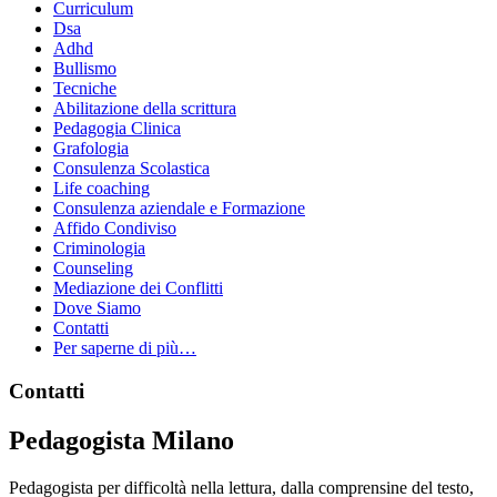
Curriculum
Dsa
Adhd
Bullismo
Tecniche
Abilitazione della scrittura
Pedagogia Clinica
Grafologia
Consulenza Scolastica
Life coaching
Consulenza aziendale e Formazione
Affido Condiviso
Criminologia
Counseling
Mediazione dei Conflitti
Dove Siamo
Contatti
Per saperne di più…
Footer
Contatti
Pedagogista Milano
Pedagogista per difficoltà nella lettura, dalla comprensine del testo,