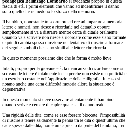
pedagogica Bellinzago Lombardo
si evidenzia proprio in questa
fascia di età. I primi elementi che vanno ad indentificare il danno
sono quelli che richiedono lo sforzo della memoria.
Il bambino, nonostante trascorra ore ed ore ad imparare a memoria
lettere e numeri, non riesce a ricordarle nel dettaglio oppure
semplicemente si va a distrarre mentre cerca di citarle oralmente.
Quando va a scrivere non riesce a ricordare come esse siano formate
e quindi cambia spesso direzione nel tentativo di riuscire a formare
dei segni e simboli che siano simili alle lettere che ricorda.
In questo momento possiamo dire che la forma è molto lieve.
Infatti, proprio per la giovane età, la mancanza di ricordare come si
scrivano le lettere è totalmente lecita perché non esiste una praticità e
un esercizio costante nell’applicazione della calligrafia. In caso si
notano anche una certa difficoltà motoria allora la situazione è
degenerativa.
In questo momento si deve osservare attentamente il bambino
quando scrive e cercare di capire quale sia il danno reale.
Una rigidità delle dita, come se esse fossero bloccate, l’impossibilità
di riuscire a tenere saldamente la penna tra le dita o quest’ultima che
cade spesso dalle dita, non è un capriccio da parte del bambino, ma