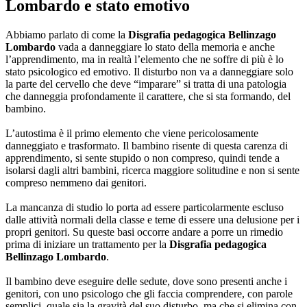
Lombardo
e stato emotivo
Abbiamo parlato di come la
Disgrafia pedagogica Bellinzago
Lombardo
vada a danneggiare lo stato della memoria e anche
l’apprendimento, ma in realtà l’elemento che ne soffre di più è lo
stato psicologico ed emotivo. Il disturbo non va a danneggiare solo
la parte del cervello che deve “imparare” si tratta di una patologia
che danneggia profondamente il carattere, che si sta formando, del
bambino.
L’autostima è il primo elemento che viene pericolosamente
danneggiato e trasformato. Il bambino risente di questa carenza di
apprendimento, si sente stupido o non compreso, quindi tende a
isolarsi dagli altri bambini, ricerca maggiore solitudine e non si sente
compreso nemmeno dai genitori.
La mancanza di studio lo porta ad essere particolarmente escluso
dalle attività normali della classe e teme di essere una delusione per i
propri genitori. Su queste basi occorre andare a porre un rimedio
prima di iniziare un trattamento per la
Disgrafia pedagogica
Bellinzago Lombardo
.
Il bambino deve eseguire delle sedute, dove sono presenti anche i
genitori, con uno psicologo che gli faccia comprendere, con parole
semplici, quale sia la gravità del suo disturbo, ma che si elimina con