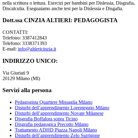
nella scrittura o lettura. Esercizi per bambini per Dislessia, Disgrafia,
Discalculia. Eseguaiamo anche test per la Dislessia e Disgafia.
Dott.ssa CINZIA ALTIERI: PEDAGOGISTA
CONTATTI:
Telefono: 3387412843
Telefono: 3338371393
E-mail:
info@altiericinzia.it
INDIRIZZO UNICO:
Via Giuriati 9
20129 Milano (MI)
Servizi alla persona
Pedagogista Quartiere Missaglia Milano
Disturbi dell’apprendimento Lorenteggio Milano
Disturbi dell’apprendimento Novate Milanese
Disgrafia Boffalora sopra Ticino
Disgrafia pedagogica Precotto Milano
Trattamento ADHD Piazza Napoli Milano
Disturbi dell’apprendimento Zelo Surrigone