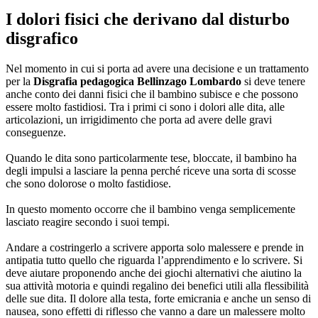
I dolori fisici che derivano dal disturbo
disgrafico
Nel momento in cui si porta ad avere una decisione e un trattamento
per la
Disgrafia pedagogica Bellinzago Lombardo
si deve tenere
anche conto dei danni fisici che il bambino subisce e che possono
essere molto fastidiosi. Tra i primi ci sono i dolori alle dita, alle
articolazioni, un irrigidimento che porta ad avere delle gravi
conseguenze.
Quando le dita sono particolarmente tese, bloccate, il bambino ha
degli impulsi a lasciare la penna perché riceve una sorta di scosse
che sono dolorose o molto fastidiose.
In questo momento occorre che il bambino venga semplicemente
lasciato reagire secondo i suoi tempi.
Andare a costringerlo a scrivere apporta solo malessere e prende in
antipatia tutto quello che riguarda l’apprendimento e lo scrivere. Si
deve aiutare proponendo anche dei giochi alternativi che aiutino la
sua attività motoria e quindi regalino dei benefici utili alla flessibilità
delle sue dita. Il dolore alla testa, forte emicrania e anche un senso di
nausea, sono effetti di riflesso che vanno a dare un malessere molto