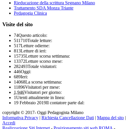
Rieducazione della scrittura Segnano Milano
Trattamento SDA Monza Triante
Pedagogia Clinica
Visite del sito
74
Questo articolo:
511710
Totale letture:
517
Letture odierne:
813
Letture di ieri:
15735
Letture scorsa settimana:
13372
Letture scorso mese:
282493
Totale visitatori:
446
Oggi:
689
Ieri:
14068
La scorsa settimana:
11896
Visitatori per mese:
1,946
Visitatori per giorno:
1
Utenti attualmente in linea:
19 Febbraio 2019
Il contatore parte dal:
copyright © 2017- Oggi Pedagogista Milano
Informativa Privacy
|
Richiesta Cancellazione Dati
|
Mappa del sito
|
Accedi
Realizzazione Siti Internet
-
Posizionamento siti web ROMA
-