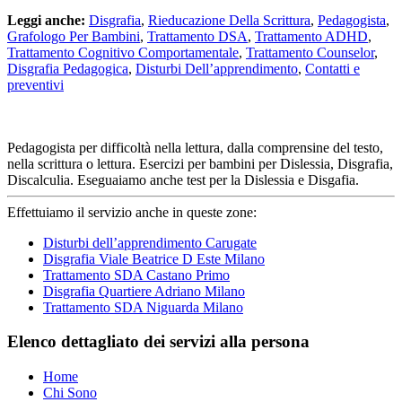
Leggi anche:
Disgrafia
,
Rieducazione Della Scrittura
,
Pedagogista
,
Grafologo Per Bambini
,
Trattamento DSA
,
Trattamento ADHD
,
Trattamento Cognitivo Comportamentale
,
Trattamento Counselor
,
Disgrafia Pedagogica
,
Disturbi Dell’apprendimento
,
Contatti e
preventivi
Pedagogista per difficoltà nella lettura, dalla comprensine del testo,
nella scrittura o lettura. Esercizi per bambini per Dislessia, Disgrafia,
Discalculia. Eseguaiamo anche test per la Dislessia e Disgafia.
Effettuiamo il servizio anche in queste zone:
Disturbi dell’apprendimento Carugate
Disgrafia Viale Beatrice D Este Milano
Trattamento SDA Castano Primo
Disgrafia Quartiere Adriano Milano
Trattamento SDA Niguarda Milano
Elenco dettagliato dei servizi alla persona
Home
Chi Sono