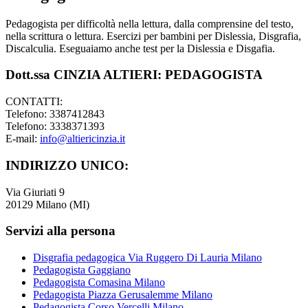
Pedagogista per difficoltà nella lettura, dalla comprensine del testo,
nella scrittura o lettura. Esercizi per bambini per Dislessia, Disgrafia,
Discalculia. Eseguaiamo anche test per la Dislessia e Disgafia.
Dott.ssa CINZIA ALTIERI: PEDAGOGISTA
CONTATTI:
Telefono: 3387412843
Telefono: 3338371393
E-mail:
info@altiericinzia.it
INDIRIZZO UNICO:
Via Giuriati 9
20129 Milano (MI)
Servizi alla persona
Disgrafia pedagogica Via Ruggero Di Lauria Milano
Pedagogista Gaggiano
Pedagogista Comasina Milano
Pedagogista Piazza Gerusalemme Milano
Pedagogista Corso Vercelli Milano