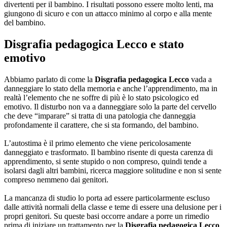
divertenti per il bambino. I risultati possono essere molto lenti, ma
giungono di sicuro e con un attacco minimo al corpo e alla mente
del bambino.
Disgrafia pedagogica Lecco
e stato
emotivo
Abbiamo parlato di come la
Disgrafia pedagogica Lecco
vada a
danneggiare lo stato della memoria e anche l’apprendimento, ma in
realtà l’elemento che ne soffre di più è lo stato psicologico ed
emotivo. Il disturbo non va a danneggiare solo la parte del cervello
che deve “imparare” si tratta di una patologia che danneggia
profondamente il carattere, che si sta formando, del bambino.
L’autostima è il primo elemento che viene pericolosamente
danneggiato e trasformato. Il bambino risente di questa carenza di
apprendimento, si sente stupido o non compreso, quindi tende a
isolarsi dagli altri bambini, ricerca maggiore solitudine e non si sente
compreso nemmeno dai genitori.
La mancanza di studio lo porta ad essere particolarmente escluso
dalle attività normali della classe e teme di essere una delusione per i
propri genitori. Su queste basi occorre andare a porre un rimedio
prima di iniziare un trattamento per la
Disgrafia pedagogica Lecco
.