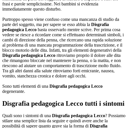
frasi e parole semplicissime. Nei bambini si evidenzia
immediatamente questo disturbo.
Purtroppo spesso viene confuso come una mancanza di studio da
parte del soggetto, ma per sapere se esso abbia la
Disgrafia
pedagogica Lecco
basta osservarlo mentre scrive. Per prima cosa
vedere se riesce a ricordare come si effettuano determinati simboli, i
cambi di direzione della penna, che ricercano una rapida soluzione
al problema di una mancata programmazione della trascrizione, e il
blocco motorio delle dita. Infatti, tra gli elementi degenerativi della
Disgrafia pedagogica Lecco
ritroviamo proprio il dolore alle dita
che rimangono bloccate nel mantenere la penna, o la matita, e non
riescono ad aiutare un comportamento di trascrizione molto fluido.
Tra gli altri danni alla salute ritroviamo forti emicranie, nausea,
vomito, stanchezza cronica e dolore agli occhi.
Sono tutti elementi di una
Disgrafia pedagogica Lecco
degenerante.
Disgrafia pedagogica Lecco
tutti i sintomi
Quali sono i sintomi di una
Disgrafia pedagogica Lecco
? Possiamo
stilare una semplice lista da seguire e quindi avere anche la
possibilità di sapere quanto grave sia la forma di
Disgrafia