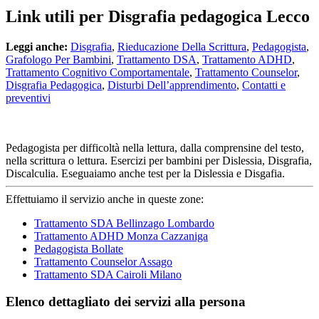
Link utili per Disgrafia pedagogica Lecco
Leggi anche:
Disgrafia
,
Rieducazione Della Scrittura
,
Pedagogista
,
Grafologo Per Bambini
,
Trattamento DSA
,
Trattamento ADHD
,
Trattamento Cognitivo Comportamentale
,
Trattamento Counselor
,
Disgrafia Pedagogica
,
Disturbi Dell’apprendimento
,
Contatti e
preventivi
Pedagogista per difficoltà nella lettura, dalla comprensine del testo,
nella scrittura o lettura. Esercizi per bambini per Dislessia, Disgrafia,
Discalculia. Eseguaiamo anche test per la Dislessia e Disgafia.
Effettuiamo il servizio anche in queste zone:
Trattamento SDA Bellinzago Lombardo
Trattamento ADHD Monza Cazzaniga
Pedagogista Bollate
Trattamento Counselor Assago
Trattamento SDA Cairoli Milano
Elenco dettagliato dei servizi alla persona