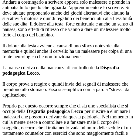
Andare a costringerlo a scrivere apporta solo malessere e prende in
antipatia tutto quello che riguarda l’apprendimento e lo scrivere. Si
deve aiutare proponendo anche dei giochi alternativi che aiutino la
sua attività motoria e quindi regalino dei benefici utili alla flessibilità
delle sue dita. Il dolore alla testa, forte emicrania e anche un senso di
nausea, sono effetti di riflesso che vanno a dare un malessere molto
forte al corpo del bambino.
Il dolore alla testa avviene a causa di uno sforzo notevole alla
memoria e quindi anche il cervello ha un malessere per colpa di una
fonte neurologica che non funziona bene.
La nausea deriva dalla mancanza di controllo della
Disgrafia
pedagogica Lecco
.
Il corpo prova a reagire e quindi invia dei segnali di malessere che
prendono allo stomaco. Essa si semplifica con la parola “stress” da
applicazione.
Proprio per questo occorre sempre che ci sia uno specialista che si
occupi della
Disgrafia pedagogica Lecco
per riuscire a eliminare i
malesseri che possono derivare da questa patologia. Nel momento in
cui la mente riesce a controllare e a far stare male il corpo del
soggetto, occorre che il trattamento vada ad unire delle sedute di un
trattamento counselor con esercizi che sono maggiormente facili e