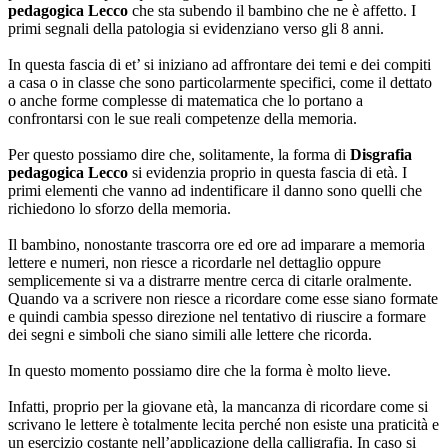
pedagogica Lecco
che sta subendo il bambino che ne è affetto. I
primi segnali della patologia si evidenziano verso gli 8 anni.
In questa fascia di et’ si iniziano ad affrontare dei temi e dei compiti
a casa o in classe che sono particolarmente specifici, come il dettato
o anche forme complesse di matematica che lo portano a
confrontarsi con le sue reali competenze della memoria.
Per questo possiamo dire che, solitamente, la forma di
Disgrafia
pedagogica Lecco
si evidenzia proprio in questa fascia di età. I
primi elementi che vanno ad indentificare il danno sono quelli che
richiedono lo sforzo della memoria.
Il bambino, nonostante trascorra ore ed ore ad imparare a memoria
lettere e numeri, non riesce a ricordarle nel dettaglio oppure
semplicemente si va a distrarre mentre cerca di citarle oralmente.
Quando va a scrivere non riesce a ricordare come esse siano formate
e quindi cambia spesso direzione nel tentativo di riuscire a formare
dei segni e simboli che siano simili alle lettere che ricorda.
In questo momento possiamo dire che la forma è molto lieve.
Infatti, proprio per la giovane età, la mancanza di ricordare come si
scrivano le lettere è totalmente lecita perché non esiste una praticità e
un esercizio costante nell’applicazione della calligrafia. In caso si