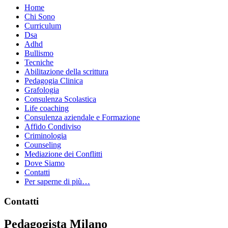
Home
Chi Sono
Curriculum
Dsa
Adhd
Bullismo
Tecniche
Abilitazione della scrittura
Pedagogia Clinica
Grafologia
Consulenza Scolastica
Life coaching
Consulenza aziendale e Formazione
Affido Condiviso
Criminologia
Counseling
Mediazione dei Conflitti
Dove Siamo
Contatti
Per saperne di più…
Footer
Contatti
Pedagogista Milano