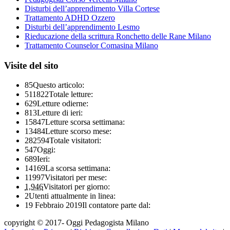
Disturbi dell’apprendimento Villa Cortese
Trattamento ADHD Ozzero
Disturbi dell’apprendimento Lesmo
Rieducazione della scrittura Ronchetto delle Rane Milano
Trattamento Counselor Comasina Milano
Visite del sito
85
Questo articolo:
511822
Totale letture:
629
Letture odierne:
813
Letture di ieri:
15847
Letture scorsa settimana:
13484
Letture scorso mese:
282594
Totale visitatori:
547
Oggi:
689
Ieri:
14169
La scorsa settimana:
11997
Visitatori per mese:
1,946
Visitatori per giorno:
2
Utenti attualmente in linea:
19 Febbraio 2019
Il contatore parte dal:
copyright © 2017- Oggi Pedagogista Milano