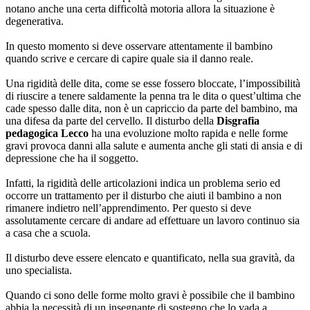
notano anche una certa difficoltà motoria allora la situazione è
degenerativa.
In questo momento si deve osservare attentamente il bambino
quando scrive e cercare di capire quale sia il danno reale.
Una rigidità delle dita, come se esse fossero bloccate, l’impossibilità
di riuscire a tenere saldamente la penna tra le dita o quest’ultima che
cade spesso dalle dita, non è un capriccio da parte del bambino, ma
una difesa da parte del cervello. Il disturbo della
Disgrafia
pedagogica Lecco
ha una evoluzione molto rapida e nelle forme
gravi provoca danni alla salute e aumenta anche gli stati di ansia e di
depressione che ha il soggetto.
Infatti, la rigidità delle articolazioni indica un problema serio ed
occorre un trattamento per il disturbo che aiuti il bambino a non
rimanere indietro nell’apprendimento. Per questo si deve
assolutamente cercare di andare ad effettuare un lavoro continuo sia
a casa che a scuola.
Il disturbo deve essere elencato e quantificato, nella sua gravità, da
uno specialista.
Quando ci sono delle forme molto gravi è possibile che il bambino
abbia la necessità di un insegnante di sostegno che lo vada a