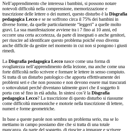
Nell’apprendimento che interessa i bambini, si possono notare
notevoli difficoltà nella comprensione, memorizzazione e
trascrizione delle lettere o dei numeri, questo disturbo è la
Disgrafia
pedagogica Lecco
e se ne soffrono circa il 75% dei bambini in
diverse forme, da quelle particolarmente “leggeri” a quelle molto
gravi. La sua manifestazione avviene tra i 7 fino ai 10 anni, ed
occorre una certa accortezza, da parte di insegnati o anche genitori,
per riuscire ad identificare questo problema poiché esso diventa
anche difficile da gestire nel momento in cui non si pongono i giusti
rimedi.
La
Disgrafia pedagogica Lecco
nasce come una forma di
svogliatezza nell’apprendimento della lezione, ma anche come una
forte difficoltà nello scrivere e formare le lettere in senso compiuto.
Si tratta di un disturbo patologico che apporta effettivamente dei
problemi seri e che non possono e non devono essere mai trascurati
o sottovalutati perché diventano talmente gravi che il soggetto li
porta con sé fino in età adulta. In sintesi cos’è la
Disgrafia
pedagogica Lecco
? La trascrizione di questo disturbo si riassume
come difficoltà mnemoniche e motorie nella trascrizione di lettere,
numeri e forme geometriche.
In base a queste parole non sembra un problema serio, ma se lo
mettiamo in campo possiamo dire che si tratta di una totale
mancanza, da parte del soggetto, di riuscire a imparare e scrivere