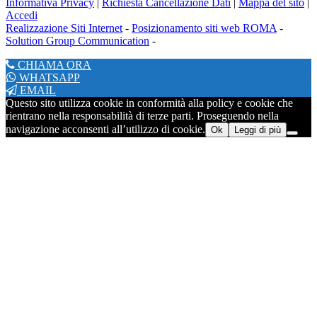
Informativa Privacy
|
Richiesta Cancellazione Dati
|
Mappa del sito
|
Accedi
Realizzazione Siti Internet
-
Posizionamento siti web ROMA
-
Solution Group Communication
-
CHIAMA ORA
WHATSAPP
EMAIL
Questo sito utilizza cookie in conformità alla policy e cookie che
rientrano nella responsabilità di terze parti. Proseguendo nella
navigazione acconsenti all’utilizzo di cookie.
Ok
Leggi di più