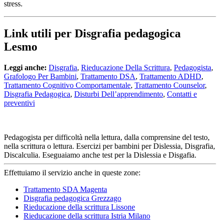
stress.
Link utili per Disgrafia pedagogica
Lesmo
Leggi anche:
Disgrafia
,
Rieducazione Della Scrittura
,
Pedagogista
,
Grafologo Per Bambini
,
Trattamento DSA
,
Trattamento ADHD
,
Trattamento Cognitivo Comportamentale
,
Trattamento Counselor
,
Disgrafia Pedagogica
,
Disturbi Dell’apprendimento
,
Contatti e
preventivi
Pedagogista per difficoltà nella lettura, dalla comprensine del testo,
nella scrittura o lettura. Esercizi per bambini per Dislessia, Disgrafia,
Discalculia. Eseguaiamo anche test per la Dislessia e Disgafia.
Effettuiamo il servizio anche in queste zone:
Trattamento SDA Magenta
Disgrafia pedagogica Grezzago
Rieducazione della scrittura Lissone
Rieducazione della scrittura Istria Milano