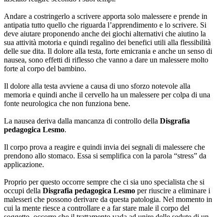
Andare a costringerlo a scrivere apporta solo malessere e prende in
antipatia tutto quello che riguarda l’apprendimento e lo scrivere. Si
deve aiutare proponendo anche dei giochi alternativi che aiutino la
sua attività motoria e quindi regalino dei benefici utili alla flessibilità
delle sue dita. Il dolore alla testa, forte emicrania e anche un senso di
nausea, sono effetti di riflesso che vanno a dare un malessere molto
forte al corpo del bambino.
Il dolore alla testa avviene a causa di uno sforzo notevole alla
memoria e quindi anche il cervello ha un malessere per colpa di una
fonte neurologica che non funziona bene.
La nausea deriva dalla mancanza di controllo della
Disgrafia
pedagogica Lesmo
.
Il corpo prova a reagire e quindi invia dei segnali di malessere che
prendono allo stomaco. Essa si semplifica con la parola “stress” da
applicazione.
Proprio per questo occorre sempre che ci sia uno specialista che si
occupi della
Disgrafia pedagogica Lesmo
per riuscire a eliminare i
malesseri che possono derivare da questa patologia. Nel momento in
cui la mente riesce a controllare e a far stare male il corpo del
soggetto, occorre che il trattamento vada ad unire delle sedute di un