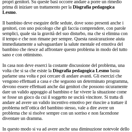
propri genitori. Su queste basi occorre andare a porre un rimedio
prima di iniziare un trattamento per la
Disgrafia pedagogica
Lesmo
.
Il bambino deve eseguire delle sedute, dove sono presenti anche i
genitori, con uno psicologo che gli faccia comprendere, con parole
semplici, quale sia la gravità del suo disturbo, ma che si elimina con
il tempo e che non rimane per sempre. Questa rassicurazione aiuta
immediatamente a salvaguardare la salute mentale ed emotiva del
bambino che riesce ad affrontare questo problema in modo del tutto
sano e con ottimismo.
In casa non deve esserci la costante discussione del problema, una
volta che si sa che esiste la
Disgrafia pedagogica Lesmo
basta
parlarne una volta e poi cercare di andare avanti. Gli esercizi che
vengono effettuati a casa e che seguono un determinato programma,
devono essere effettuati anche dai genitori che possono sicuramente
dare un valido appoggio al bambino e far vivere la situazione come
se fosse un gioco da cui il soggetto ne uscirà vincitore. Si tratta di
andare ad avere un valido incentivo emotivo per riuscire a trattare il
problema nell’ottica del bambino stesso, vale a dire avere un
problema che si risolve sempre con un sorriso e non facendone
diventare un dramma.
In questo modo si va ad avere anche una diminuzione notevole dello