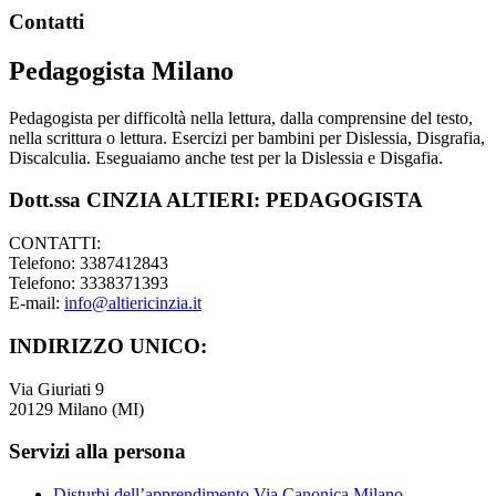
Footer
Contatti
Pedagogista Milano
Pedagogista per difficoltà nella lettura, dalla comprensine del testo,
nella scrittura o lettura. Esercizi per bambini per Dislessia, Disgrafia,
Discalculia. Eseguaiamo anche test per la Dislessia e Disgafia.
Dott.ssa CINZIA ALTIERI: PEDAGOGISTA
CONTATTI:
Telefono: 3387412843
Telefono: 3338371393
E-mail:
info@altiericinzia.it
INDIRIZZO UNICO:
Via Giuriati 9
20129 Milano (MI)
Servizi alla persona
Disturbi dell’apprendimento Via Canonica Milano