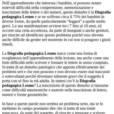
Nell’apprendimento che interessa i bambini, si possono notare
notevoli difficoltà nella comprensione, memorizzazione e
trascrizione delle lettere o dei numeri, questo disturbo è la
Disgrafia
pedagogica Lesmo
e se ne soffrono circa il 75% dei bambini in
diverse forme, da quelle particolarmente “leggeri” a quelle molto
gravi. La sua manifestazione avviene tra i 7 fino ai 10 anni, ed
occorre una certa accortezza, da parte di insegnati o anche genitori,
per riuscire ad identificare questo problema poiché esso diventa
anche difficile da gestire nel momento in cui non si pongono i giusti
rimedi.
La
Disgrafia pedagogica Lesmo
nasce come una forma di
svogliatezza nell’apprendimento della lezione, ma anche come una
forte difficoltà nello scrivere e formare le lettere in senso compiuto.
Si tratta di un disturbo patologico che apporta effettivamente dei
problemi seri e che non possono e non devono essere mai trascurati
o sottovalutati perché diventano talmente gravi che il soggetto li
porta con sé fino in età adulta. In sintesi cos’è la
Disgrafia
pedagogica Lesmo
? La trascrizione di questo disturbo si riassume
come difficoltà mnemoniche e motorie nella trascrizione di lettere,
numeri e forme geometriche.
In base a queste parole non sembra un problema serio, ma se lo
mettiamo in campo possiamo dire che si tratta di una totale
mancanza, da parte del soggetto, di riuscire a imparare e scrivere