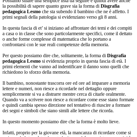
Possiamo stilare una semplice lista da seguire e quindi avere anche
la possibilità di sapere quanto grave sia la forma di
Disgrafia
pedagogica Lesmo
che sta subendo il bambino che ne è affetto. I
primi segnali della patologia si evidenziano verso gli 8 anni.
In questa fascia di et’ si iniziano ad affrontare dei temi e dei compiti
a casa o in classe che sono particolarmente specifici, come il dettato
o anche forme complesse di matematica che lo portano a
confrontarsi con le sue reali competenze della memoria.
Per questo possiamo dire che, solitamente, la forma di
Disgrafia
pedagogica Lesmo
si evidenzia proprio in questa fascia di età. I
primi elementi che vanno ad indentificare il danno sono quelli che
richiedono lo sforzo della memoria.
Il bambino, nonostante trascorra ore ed ore ad imparare a memoria
lettere e numeri, non riesce a ricordarle nel dettaglio oppure
semplicemente si va a distrarre mentre cerca di citarle oralmente.
Quando va a scrivere non riesce a ricordare come esse siano formate
e quindi cambia spesso direzione nel tentativo di riuscire a formare
dei segni e simboli che siano simili alle lettere che ricorda.
In questo momento possiamo dire che la forma è molto lieve.
Infatti, proprio per la giovane età, la mancanza di ricordare come si