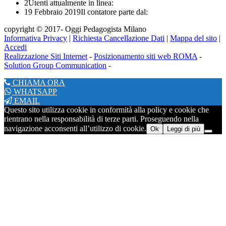
2
Utenti attualmente in linea:
19 Febbraio 2019
Il contatore parte dal:
copyright © 2017- Oggi Pedagogista Milano
Informativa Privacy
|
Richiesta Cancellazione Dati
|
Mappa del sito
|
Accedi
Realizzazione Siti Internet
-
Posizionamento siti web ROMA
-
Solution Group Communication
-
CHIAMA ORA
WHATSAPP
EMAIL
Questo sito utilizza cookie in conformità alla policy e cookie che
rientrano nella responsabilità di terze parti. Proseguendo nella
navigazione acconsenti all’utilizzo di cookie.
Ok
Leggi di più