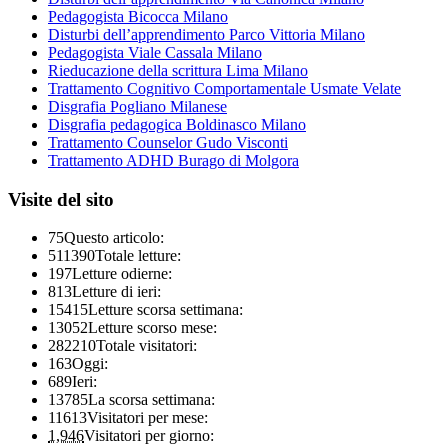
Pedagogista Bicocca Milano
Disturbi dell’apprendimento Parco Vittoria Milano
Pedagogista Viale Cassala Milano
Rieducazione della scrittura Lima Milano
Trattamento Cognitivo Comportamentale Usmate Velate
Disgrafia Pogliano Milanese
Disgrafia pedagogica Boldinasco Milano
Trattamento Counselor Gudo Visconti
Trattamento ADHD Burago di Molgora
Visite del sito
75
Questo articolo:
511390
Totale letture:
197
Letture odierne:
813
Letture di ieri:
15415
Letture scorsa settimana:
13052
Letture scorso mese:
282210
Totale visitatori:
163
Oggi:
689
Ieri:
13785
La scorsa settimana:
11613
Visitatori per mese:
1,946
Visitatori per giorno: