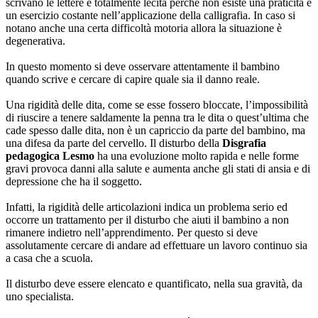
scrivano le lettere è totalmente lecita perché non esiste una praticità e
un esercizio costante nell’applicazione della calligrafia. In caso si
notano anche una certa difficoltà motoria allora la situazione è
degenerativa.
In questo momento si deve osservare attentamente il bambino
quando scrive e cercare di capire quale sia il danno reale.
Una rigidità delle dita, come se esse fossero bloccate, l’impossibilità
di riuscire a tenere saldamente la penna tra le dita o quest’ultima che
cade spesso dalle dita, non è un capriccio da parte del bambino, ma
una difesa da parte del cervello. Il disturbo della
Disgrafia
pedagogica Lesmo
ha una evoluzione molto rapida e nelle forme
gravi provoca danni alla salute e aumenta anche gli stati di ansia e di
depressione che ha il soggetto.
Infatti, la rigidità delle articolazioni indica un problema serio ed
occorre un trattamento per il disturbo che aiuti il bambino a non
rimanere indietro nell’apprendimento. Per questo si deve
assolutamente cercare di andare ad effettuare un lavoro continuo sia
a casa che a scuola.
Il disturbo deve essere elencato e quantificato, nella sua gravità, da
uno specialista.