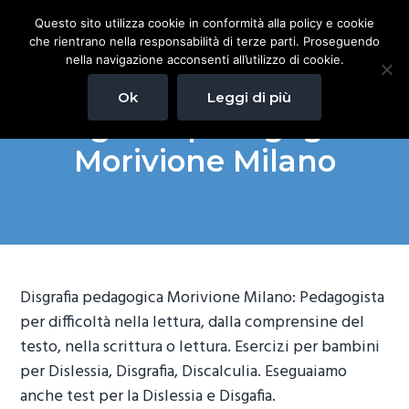
P
P
P
Questo sito utilizza cookie in conformità alla policy e cookie
Pedagogista Milano
a
a
a
Pedagogista per difficoltà
che rientrano nella responsabilità di terze parti. Proseguendo
nella lettura, dalla
s
s
s
comprensine del testo, nella
nella navigazione acconsenti all’utilizzo di cookie.
scrittura o lettura. Esercizi
s
s
s
per bambini per Dislessia,
Disgrafia, Discalculia.
Ok
Leggi di più
Eseguaiamo anche test per
a
a
a
la Dislessia e Disgafia.
Disgrafia pedagogica
a
a
a
Morivione Milano
l
l
l
l
c
p
a
o
i
n
n
è
a
t
d
v
e
i
Disgrafia pedagogica Morivione Milano: Pedagogista
i
n
p
per difficoltà nella lettura, dalla comprensine del
g
u
a
testo, nella scrittura o lettura. Esercizi per bambini
a
t
g
per Dislessia, Disgrafia, Discalculia. Eseguaiamo
z
o
i
anche test per la Dislessia e Disgafia.
i
p
n