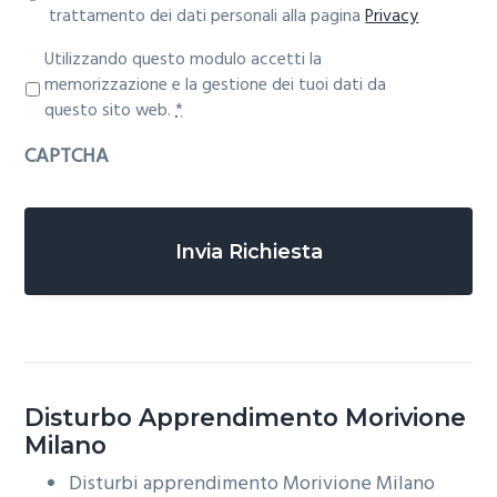
trattamento dei dati personali alla pagina
Privacy
P
Utilizzando questo modulo accetti la
r
memorizzazione e la gestione dei tuoi dati da
i
questo sito web.
*
v
CAPTCHA
a
c
y
*
Disturbo Apprendimento
Morivione
Milano
Disturbi apprendimento
Morivione Milano