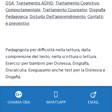
DSA
,
Trattamento ADHD
,
Trattamento Cognitivo
Comportamentale
,
Trattamento Counselor
,
Disgrafia
Pedagogica
,
Disturbi Dell’apprendimento
,
Contatti
e preventivi
Pedagogista per difficoltà nella lettura, dalla
comprensine del testo, nella scrittura o lettura.
Esercizi per bambini per Dislessia, Disgrafia,
Discalculia. Eseguaiamo anche test per la Dislessia e
Disgafia.
Effettuiamo il servizio anche in queste zone:
CHIAMA ORA
WHATSAPP
EMAIL
Disgrafia Taliedo Milano