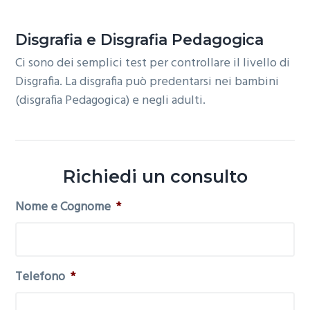
o
r
a
n
i
Disgrafia e Disgrafia Pedagogica
e
n
Ci sono dei semplici test per controllare il livello di
p
c
Disgrafia. La disgrafia può predentarsi nei bambini
r
i
(disgrafia Pedagogica) e negli adulti.
i
p
m
a
a
l
r
e
Richiedi un consulto
i
a
Nome e Cognome
*
Telefono
*