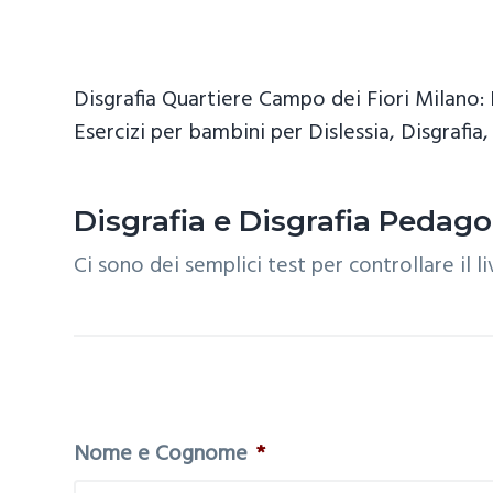
z
o
i
i
p
n
o
r
a
Disgrafia Quartiere Campo dei Fiori Milano: P
n
i
Esercizi per bambini per Dislessia, Disgrafia,
e
n
p
c
r
i
Disgrafia e Disgrafia Pedag
i
p
Ci sono dei semplici test per controllare il l
m
a
a
l
r
e
i
a
Nome e Cognome
*