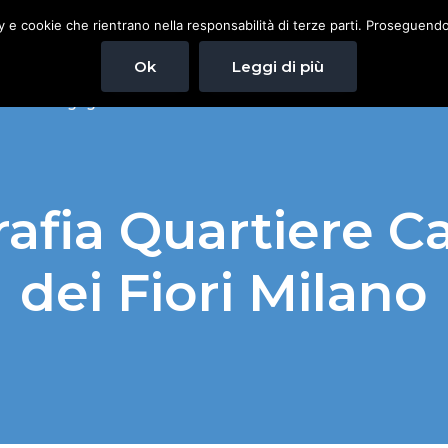
cy e cookie che rientrano nella responsabilità di terze parti. Proseguendo 
Ok
Leggi di più
Pedagogista Milano
Chi Sono
CONSULENZA PEDA
rafia Quartiere 
dei Fiori Milano