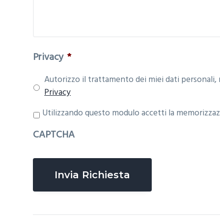
Privacy
*
Autorizzo il trattamento dei miei dati personali, 
Privacy
P
Utilizzando questo modulo accetti la memorizzazi
r
CAPTCHA
i
v
a
c
y
*