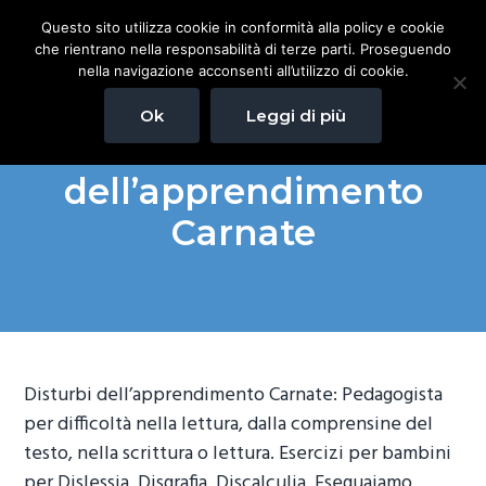
P
P
P
Questo sito utilizza cookie in conformità alla policy e cookie
Pedagogista Milano
a
a
a
Pedagogista per difficoltà
che rientrano nella responsabilità di terze parti. Proseguendo
nella lettura, dalla
s
s
s
comprensine del testo, nella
nella navigazione acconsenti all’utilizzo di cookie.
scrittura o lettura. Esercizi
s
s
s
per bambini per Dislessia,
Disgrafia, Discalculia.
Ok
Leggi di più
Eseguaiamo anche test per
a
a
a
la Dislessia e Disgafia.
Disturbi
a
a
a
dell’apprendimento
l
l
l
l
c
p
Carnate
a
o
i
n
n
è
a
t
d
v
e
i
i
n
p
g
u
a
Disturbi dell’apprendimento Carnate: Pedagogista
a
t
g
per difficoltà nella lettura, dalla comprensine del
z
o
i
testo, nella scrittura o lettura. Esercizi per bambini
i
p
n
per Dislessia, Disgrafia, Discalculia. Eseguaiamo