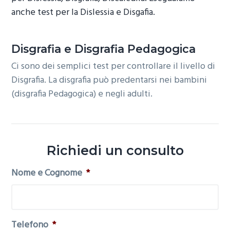
o
r
a
anche test per la Dislessia e Disgafia.
n
i
e
n
Disgrafia e Disgrafia Pedagogica
p
c
Ci sono dei semplici test per controllare il livello di
r
i
Disgrafia. La disgrafia può predentarsi nei bambini
i
p
(disgrafia Pedagogica) e negli adulti.
m
a
a
l
r
e
i
Richiedi un consulto
a
Nome e Cognome
*
Telefono
*