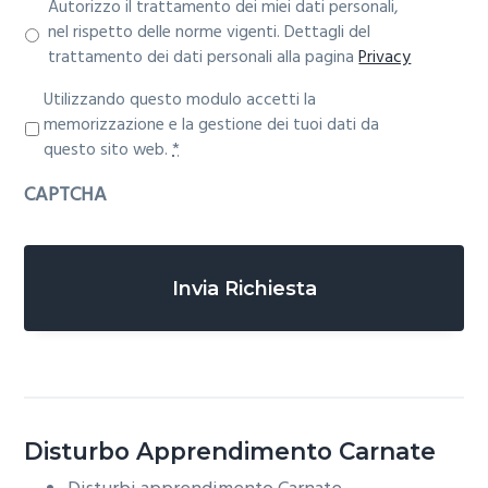
Autorizzo il trattamento dei miei dati personali,
nel rispetto delle norme vigenti. Dettagli del
trattamento dei dati personali alla pagina
Privacy
P
Utilizzando questo modulo accetti la
r
memorizzazione e la gestione dei tuoi dati da
i
questo sito web.
*
v
CAPTCHA
a
c
y
*
Disturbo Apprendimento
Carnate