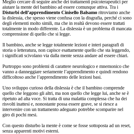
Meglio cercare di seguire anche dei trattamenti psicoterapeutici per
aiutare la mente del bambino ad essere comunque attiva. Tra i
Disturbi dell’apprendimento Cinisello Balsamo
ritroviamo anche
la dislessia, che spesso viene confusa con la disgrafia, perché ci sono
degli elementi molto simili, ma che in realtà devono essere trattati
totalmente in modo differente. La dislessia è un problema di mancata
comprensione di quello che si legge.
Il bambino, anche se legge totalmente lezioni e interi paragrafi di
storia o letteratura, non capisce esattamente quello che sta leggendo,
i significati scivolano via dalla mente senza andare ad essere chiari.
Purtroppo sono problemi di carattere neurologico e mnemonico che
vanno a danneggiare seriamente l’apprendimento e quindi rendono
difficoltoso anche l’apprendimento delle lezioni basi.
Uno sviluppo curioso della dislessia è che il bambino comprende
quello che leggono gli altri, ma non quello che legge lui, anche se è
ripetuto ad alta voce. Si tratta di una malattia complessa che ha dei
risvolti inattesi e, nonostante possa essere grave, se si riesce a
intervenire con un trattamento adeguato potrebbe scomparire nel
giro di pochi mesi.
Con questo disturbo la mente è come se fosse sottoposta ad un reset,
senza apparenti motivi esterni.