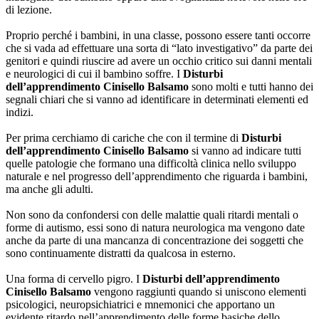
di lezione.
Proprio perché i bambini, in una classe, possono essere tanti occorre
che si vada ad effettuare una sorta di “lato investigativo” da parte dei
genitori e quindi riuscire ad avere un occhio critico sui danni mentali
e neurologici di cui il bambino soffre. I
Disturbi
dell’apprendimento Cinisello Balsamo
sono molti e tutti hanno dei
segnali chiari che si vanno ad identificare in determinati elementi ed
indizi.
Per prima cerchiamo di cariche che con il termine di
Disturbi
dell’apprendimento Cinisello Balsamo
si vanno ad indicare tutti
quelle patologie che formano una difficoltà clinica nello sviluppo
naturale e nel progresso dell’apprendimento che riguarda i bambini,
ma anche gli adulti.
Non sono da confondersi con delle malattie quali ritardi mentali o
forme di autismo, essi sono di natura neurologica ma vengono date
anche da parte di una mancanza di concentrazione dei soggetti che
sono continuamente distratti da qualcosa in esterno.
Una forma di cervello pigro. I
Disturbi dell’apprendimento
Cinisello Balsamo
vengono raggiunti quando si uniscono elementi
psicologici, neuropsichiatrici e mnemonici che apportano un
evidente ritardo nell’apprendimento delle forme basiche dello