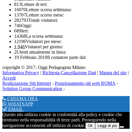
813
Letture di ieri:
16070
Letture scorsa settimana:
13707
Letture scorso mese:
282793
Totale visitatori:
746
Oggi:
689
Ieri:
14368
La scorsa settimana:
12196
Visitatori per mese:
1,946
Visitatori per giorno:
2
Utenti attualmente in linea:
19 Febbraio 2019
Il contatore parte dal:
copyright © 2017- Oggi Pedagogista Milano
Informativa Privacy
|
Richiesta Cancellazione Dati
|
Mappa del sito
|
Accedi
Realizzazione Siti Internet
-
Posizionamento siti web ROMA
-
Solution Group Communication
-
CHIAMA ORA
WHATSAPP
EMAIL
Questo sito utilizza cookie in conformità alla policy e cookie che
rientrano nella responsabilità di terze parti. Proseguendo nella
navigazione acconsenti all’utilizzo di cookie.
Ok
Leggi di più