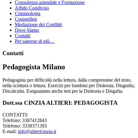
Consulenza aziendale e Formazione
Affido Condiviso
Criminologia
Counseling
Mediazione dei Conflitti
Dove Siamo
Contatti
Per saperne di più…
Footer
Contatti
Pedagogista Milano
Pedagogista per difficoltà nella lettura, dalla comprensine del testo,
nella scrittura o lettura. Esercizi per bambini per Dislessia, Disgrafia,
Discalculia. Eseguaiamo anche test per la Dislessia e Disgafia.
Dott.ssa CINZIA ALTIERI: PEDAGOGISTA
CONTATTI:
Telefono: 3387412843
Telefono: 3338371393
E-mail:
info@altiericinzia.it