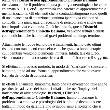
realtà, tra i
Disturbi dell’apprendimento Cinisello Balsamo
ritroviamo anche il problema di una patologia neurologica che viene
chiamata ADHD, cioè l’iperattività con carenza di apprendimento e
memorizzazione. Gli elementi che la contraddistinguono sono quelli
di una mancanza di attenzione, continua iperattività che non si
controlla, una mancanza di recezione di pericoli reali e anche una
forte impulsività e violenza. Qualche anno fa, questi
Disturbi
dell’apprendimento Cinisello Balsamo
, venivano trattati e curati
con medicinali che hanno dati gravi problemi nel lungo termine.
Attualmente le nuove tecnologie e trattamenti, hanno dato ottimi
risultati con trattamenti counselor e anche grazie a buone terapie in
cui i bambini vengono totalmente immersi. Infatti, tale disturbo,
viene curato con una costante ricerca di aiuto fisico verso il soggetto.
Si effettua un processo motorio, in modo da “scaricare” e stancare il
bambino, unito ad una forma di apprendimento che va ad essere
formata da giochi di conoscenza.
In effetti è altamente stimolante, tanto che sta diventando utile anche
per riuscire ad avere dei buoni risultati anche nell’impiego del
trattamento di altre patologie. In effetti, i
Disturbi
dell’apprendimento Cinisello Balsamo
, hanno in comune la
problematica emotiva e psicologica dei bambini e devono essere
trattati in modo da garantire uno sviluppo sano al soggetto che si