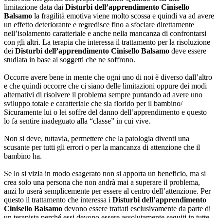
limitazione data dai
Disturbi dell’apprendimento Cinisello
Balsamo
la fragilità emotiva viene molto scossa e quindi va ad avere
un effetto deteriorante e regredisce fino a sfociare direttamente
nell’isolamento caratteriale e anche nella mancanza di confrontarsi
con gli altri. La terapia che interessa il trattamento per la risoluzione
dei
Disturbi dell’apprendimento Cinisello Balsamo
deve essere
studiata in base ai soggetti che ne soffrono.
Occorre avere bene in mente che ogni uno di noi è diverso dall’altro
e che quindi occorre che ci siano delle limitazioni oppure dei modi
alternativi di risolvere il problema sempre puntando ad avere uno
sviluppo totale e caratteriale che sia florido per il bambino/
Sicuramente lui o lei soffre del danno dell’apprendimento e questo
lo fa sentire inadeguato alla “classe” in cui vive.
Non si deve, tuttavia, permettere che la patologia diventi una
scusante per tutti gli errori o per la mancanza di attenzione che il
bambino ha.
Se lo si vizia in modo esagerato non si apporta un beneficio, ma si
crea solo una persona che non andrà mai a superare il problema,
anzi lo userà semplicemente per essere al centro dell’attenzione. Per
questo il trattamento che interessa i
Disturbi dell’apprendimento
Cinisello Balsamo
devono essere trattati esclusivamente da parte di
un terapista perché essi devono essere assolutamente seguiti in tutte