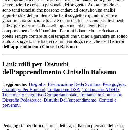
le evoluzioni e crescita personale del soggetto. Ad ogni modo ci
sono tanti terapisti che possono andare ad eseguire una analisi
approfondita del problema che ha il soggetto e quindi riuscire a
garantire una soluzione totale e dei risultati che siano effettivamente
palesi per avere un solido sviluppo caratteriale, emotivo e
comportamentale del bambino. Per tutti i danni che ne derivano
potete sempre contare su dei terapisti che vanno a garantire un solido
aiuto al soggetto che ha dei danni neurologici e anche dei
Disturbi
dell’apprendimento Cinisello Balsamo
.
Link utili per Disturbi
dell’apprendimento Cinisello Balsamo
Leggi anche:
Disgrafia
,
Rieducazione Della Scrittura
,
Pedagogista
,
Grafologo Per Bambini
,
Trattamento DSA
,
Trattamento ADHD
,
Trattamento Cognitivo Comportamentale
,
Trattamento Counselor
,
Disgrafia Pedagogica
,
Disturbi Dell’apprendimento
,
Contatti e
preventivi
Pedagogista per difficoltà nella lettura, dalla comprensine del testo,