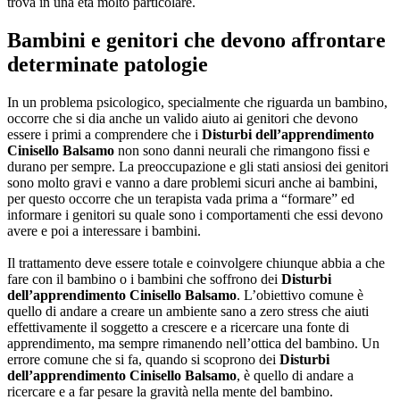
trova in una età molto particolare.
Bambini e genitori che devono affrontare
determinate patologie
In un problema psicologico, specialmente che riguarda un bambino,
occorre che si dia anche un valido aiuto ai genitori che devono
essere i primi a comprendere che i
Disturbi dell’apprendimento
Cinisello Balsamo
non sono danni neurali che rimangono fissi e
durano per sempre. La preoccupazione e gli stati ansiosi dei genitori
sono molto gravi e vanno a dare problemi sicuri anche ai bambini,
per questo occorre che un terapista vada prima a “formare” ed
informare i genitori su quale sono i comportamenti che essi devono
avere e poi a interessare i bambini.
Il trattamento deve essere totale e coinvolgere chiunque abbia a che
fare con il bambino o i bambini che soffrono dei
Disturbi
dell’apprendimento Cinisello Balsamo
. L’obiettivo comune è
quello di andare a creare un ambiente sano a zero stress che aiuti
effettivamente il soggetto a crescere e a ricercare una fonte di
apprendimento, ma sempre rimanendo nell’ottica del bambino. Un
errore comune che si fa, quando si scoprono dei
Disturbi
dell’apprendimento Cinisello Balsamo
, è quello di andare a
ricercare e a far pesare la gravità nella mente del bambino.