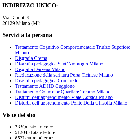
INDIRIZZO UNICO:
Via Giuriati 9
20129 Milano (MI)
Servizi alla persona
Trattamento Cognitivo Comportamentale Triulzo Superiore
Milano
Disgrafia Crema
Disgrafia pedagogica Sant’Ambrogio Milano
Disgrafia Darsena Milano
Rieducazione della scrittura Porta Ticinese Milano
Disgrafia pedagogica Cornaredo
Trattamento ADHD Cuggiono
Trattamento Counselor Quartiere Teramo Milano
Disturbi dell’apprendimento Viale Corsica Milano
Disturbi dell’apprendimento Ponte Della Ghisolfa Milano
Visite del sito
233
Questo articolo:
512045
Totale letture:
852
Letture odierne: