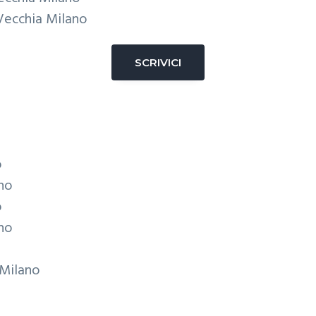
Vecchia Milano
SCRIVICI
o
ano
o
ano
 Milano