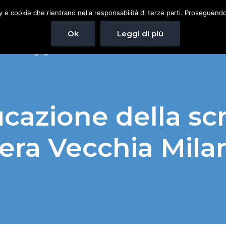
cy e cookie che rientrano nella responsabilità di terze parti. Proseguendo 
Ok
Leggi di più
Pedagogista Milano
Chi Sono
CONSULENZA PEDA
cazione della scr
iera Vecchia Mila