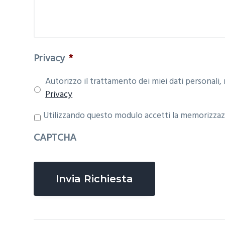
Privacy
*
Autorizzo il trattamento dei miei dati personali, 
Privacy
P
Utilizzando questo modulo accetti la memorizzazi
r
CAPTCHA
i
v
a
c
y
*