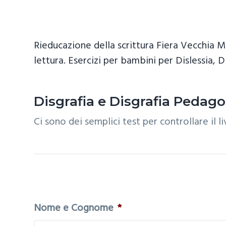
z
o
i
i
p
n
o
r
a
Rieducazione della scrittura Fiera Vecchia Mi
n
i
lettura. Esercizi per bambini per Dislessia, D
e
n
p
c
r
i
Disgrafia e Disgrafia Pedag
i
p
Ci sono dei semplici test per controllare il l
m
a
a
l
r
e
i
a
Nome e Cognome
*