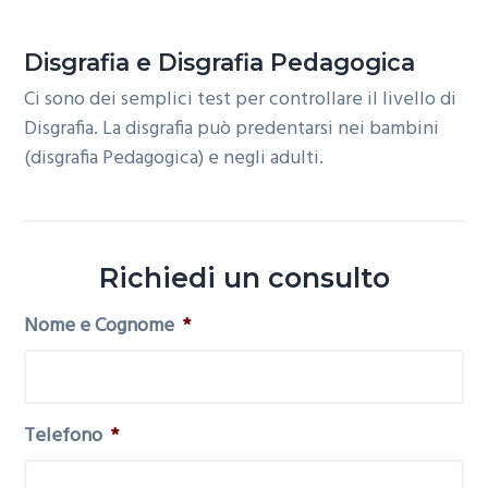
o
r
a
n
i
Disgrafia e Disgrafia Pedagogica
e
n
Ci sono dei semplici test per controllare il livello di
p
c
Disgrafia. La disgrafia può predentarsi nei bambini
r
i
(disgrafia Pedagogica) e negli adulti.
i
p
m
a
a
l
r
e
Richiedi un consulto
i
a
Nome e Cognome
*
Telefono
*