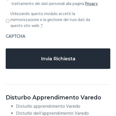
trattamento dei dati personali alla pagina
Privacy
P
Utilizzando questo modulo accetti la
r
memorizzazione e la gestione dei tuoi dati da
i
questo sito web.
*
v
CAPTCHA
a
c
y
*
Disturbo Apprendimento
Varedo
Disturbi apprendimento
Varedo
Disturbi dell’apprendimento
Varedo