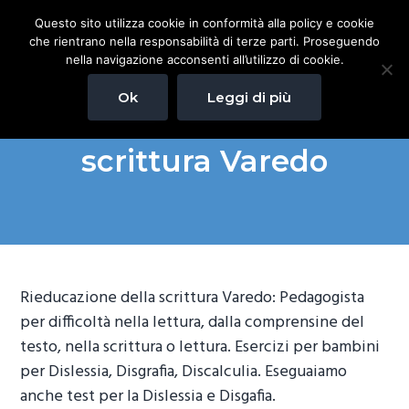
P
P
P
Questo sito utilizza cookie in conformità alla policy e cookie
Pedagogista Milano
a
a
a
Pedagogista per difficoltà
che rientrano nella responsabilità di terze parti. Proseguendo
nella lettura, dalla
s
s
s
comprensine del testo, nella
nella navigazione acconsenti all’utilizzo di cookie.
scrittura o lettura. Esercizi
s
s
s
per bambini per Dislessia,
Disgrafia, Discalculia.
Ok
Leggi di più
Eseguaiamo anche test per
a
a
a
la Dislessia e Disgafia.
Rieducazione della
a
a
a
scrittura Varedo
l
l
l
l
c
p
a
o
i
n
n
è
a
t
d
v
e
i
Rieducazione della scrittura Varedo: Pedagogista
i
n
p
per difficoltà nella lettura, dalla comprensine del
g
u
a
testo, nella scrittura o lettura. Esercizi per bambini
a
t
g
per Dislessia, Disgrafia, Discalculia. Eseguaiamo
z
o
i
anche test per la Dislessia e Disgafia.
i
p
n