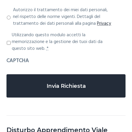
Autorizzo il trattamento dei miei dati personali,
nel rispetto delle norme vigenti. Dettagli del
trattamento dei dati personali alla pagina
Privacy
P
Utilizzando questo modulo accetti la
r
memorizzazione e la gestione dei tuoi dati da
i
questo sito web.
*
v
CAPTCHA
a
c
y
*
Disturbo Apprendimento
Viale