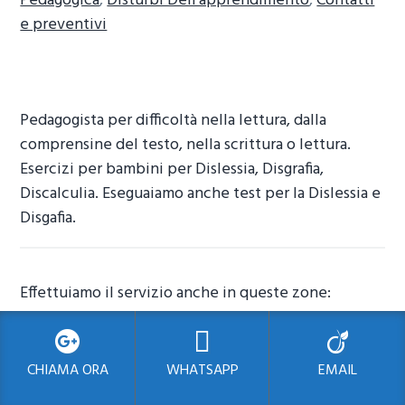
Pedagogica
,
Disturbi Dell’apprendimento
,
Contatti
e preventivi
Pedagogista per difficoltà nella lettura, dalla
comprensine del testo, nella scrittura o lettura.
Esercizi per bambini per Dislessia, Disgrafia,
Discalculia. Eseguaiamo anche test per la Dislessia e
Disgafia.
Effettuiamo il servizio anche in queste zone:
Rieducazione della scrittura Zibido San Giacomo
Pedagogista Carugate
CHIAMA ORA
WHATSAPP
EMAIL
Pedagogista Sforza Policlinico Milano