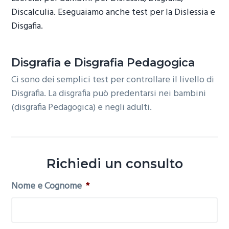
o
r
a
Discalculia. Eseguaiamo anche test per la Dislessia e
n
i
Disgafia.
e
n
p
c
Disgrafia e Disgrafia Pedagogica
r
i
Ci sono dei semplici test per controllare il livello di
i
p
Disgrafia. La disgrafia può predentarsi nei bambini
m
a
(disgrafia Pedagogica) e negli adulti.
a
l
r
e
i
a
Richiedi un consulto
Nome e Cognome
*