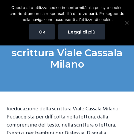
P
P
P
Questo sito utilizza cookie in conformità alla policy e cookie
Pedagogista Milano
a
a
a
Pedagogista per difficoltà
che rientrano nella responsabilità di terze parti. Proseguendo
nella lettura, dalla
s
s
s
comprensine del testo, nella
nella navigazione acconsenti all’utilizzo di cookie.
scrittura o lettura. Esercizi
s
s
s
per bambini per Dislessia,
Disgrafia, Discalculia.
Ok
Leggi di più
Eseguaiamo anche test per
a
a
a
la Dislessia e Disgafia.
Rieducazione della
a
a
a
scrittura Viale Cassala
l
l
l
l
c
p
Milano
a
o
i
n
n
è
a
t
d
v
e
i
i
n
p
g
u
a
Rieducazione della scrittura Viale Cassala Milano:
a
t
g
Pedagogista per difficoltà nella lettura, dalla
z
o
i
comprensine del testo, nella scrittura o lettura.
i
p
n
Esercizi per bambini per Dislessia, Disgrafia,