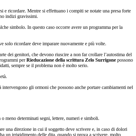
 e ricordare. Mentre si effettuano i compiti se notate una presa forte
no indizi gravissimi.
ualche simbolo. In questo caso occorre avere un programma per la
 deve solo ricordare deve imparare nuovamente e più volte.
e dei genitori, che devono riuscire a non far crollare l’autostima del
 programmi per
Rieducazione della scrittura Zelo Surrigone
possono
idatti, sempre se il problema non è molto serio.
età.
 età intervengono gli ormoni che possono anche portare cambiamenti nel
a o meno determinati segni, lettere, numeri e simboli.
e una direzione in cui il soggetto deve scrivere e, in caso di dolori
i ha un irrigidimento delle dita, quando si prova a scrivere, molto