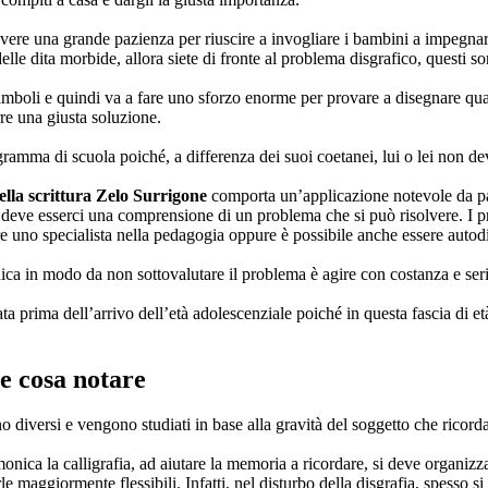
ere una grande pazienza per riuscire a invogliare i bambini a impegnarsi
le dita morbide, allora siete di fronte al problema disgrafico, questi so
simboli e quindi va a fare uno sforzo enorme per provare a disegnare q
re una giusta soluzione.
programma di scuola poiché, a differenza dei suoi coetanei, lui o lei non
lla scrittura Zelo Surrigone
comporta un’applicazione notevole da part
 deve esserci una comprensione di un problema che si può risolvere. I
ure uno specialista nella pedagogia oppure è possibile anche essere autod
dica in modo da non sottovalutare il problema è agire con costanza e seri
ata prima dell’arrivo dell’età adolescenziale poiché in questa fascia di
ne
cosa notare
o diversi e vengono studiati in base alla gravità del soggetto che ricord
nica la calligrafia, ad aiutare la memoria a ricordare, si deve organizzar
le maggiormente flessibili. Infatti, nel disturbo della disgrafia, spesso s