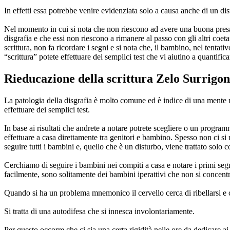
In effetti essa potrebbe venire evidenziata solo a causa anche di un dist
Nel momento in cui si nota che non riescono ad avere una buona presa 
disgrafia e che essi non riescono a rimanere al passo con gli altri coeta
scrittura, non fa ricordare i segni e si nota che, il bambino, nel tenta
“scrittura” potete effettuare dei semplici test che vi aiutino a quantifi
Rieducazione della scrittura Zelo Surrigo
La patologia della disgrafia è molto comune ed è indice di una mente mo
effettuare dei semplici test.
In base ai risultati che andrete a notare potrete scegliere o un progra
effettuare a casa direttamente tra genitori e bambino. Spesso non ci 
seguire tutti i bambini e, quello che è un disturbo, viene trattato sol
Cerchiamo di seguire i bambini nei compiti a casa e notare i primi se
facilmente, sono solitamente dei bambini iperattivi che non si concen
Quando si ha un problema mnemonico il cervello cerca di ribellarsi e con
Si tratta di una autodifesa che si innesca involontariamente.
Per questo occorre che ci sia una certa rigidità nelle ore da dedicare ai