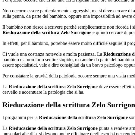
Non occorre essere particolarmente aggressivi, ma si deve cercare di av
sulla penna, da parte del bambino, oppure una impossibilità ad avere del
Il bambino non riesce a scrivere perché semplicemente non ricorda i 
Rieducazione della scrittura Zelo Surrigone
e quindi cercare di por
In effetti, per il bambino, potrebbe essere molto difficile seguire il 
Ci vuole una costanza notevole e molta pazienza. La
Rieducazione de
bambino e a non farlo sentire stupido, ma anche da parte del bambino
essere specialistici, vale a dire consigliati da un bravo psicologo opp
Per constatare la gravità della patologia occorre sempre una visita me
La
Rieducazione della scrittura Zelo Surrigone
deve essere effettu
cervello e accentuare la patologia che si ha.
Rieducazione della scrittura Zelo Surrigo
I programmi per la
Rieducazione della scrittura Zelo Surrigone
son
La
Rieducazione della scrittura Zelo Surrigone
punta a rendere armo
muscolari alle dita, si devono anche effettuare degli esercizi per render