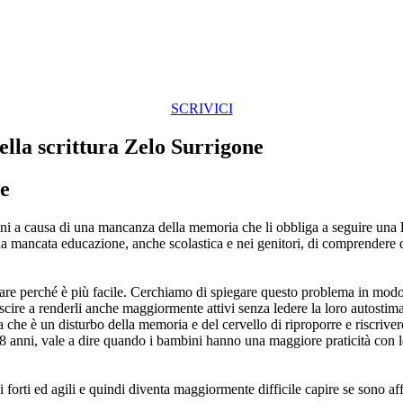
SCRIVICI
lla scrittura Zelo Surrigone
ne
ini a causa di una mancanza della memoria che li obbliga a seguire una
na mancata educazione, anche scolastica e nei genitori, di comprendere q
re perché è più facile. Cerchiamo di spiegare questo problema in modo s
scire a renderli anche maggiormente attivi senza ledere la loro autostim
a che è un disturbo della memoria e del cervello di riproporre e riscrive
 8 anni, vale a dire quando i bambini hanno una maggiore praticità con l
forti ed agili e quindi diventa maggiormente difficile capire se sono aff