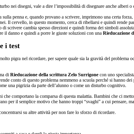
urbo nei disegni, vale a dire l’impossibilità di disegnare anche alberi o ca
sulla penna e, quando provano a scrivere, imprimono una certa forza, ta
nei. Il cervello, in questo momento, cerca di ribellarsi e quindi rende par
tivo di scrivere cambia spesso direzioni e quindi forma dei simboli assolu
care il danno e quindi a porre le giuste soluzioni con una
Rieducazione de
ne
i test
lto pigra nel ricordare, per sapere quale sia la gravità del problema oc
mma di
Rieducazione della scrittura Zelo Surrigone
con uno specialis
si rende conto di questo problema nemmeno a scuola perché si hanno dei
o come una pigrizia da parte dell’alunno o come un disturbo cognitivo.
gni che comportano la comparsa di questa malattia. Bambini che ci mett
trano per il semplice motivo che hanno troppi “svaghi” a cui pensare, m
centrarsi su altre attività per non fare lo sforzo di ricordare.
 compiti a casa e dargli la giusta importanza.