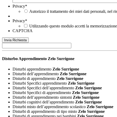
Privacy
*
Autorizzo il trattamento dei miei dati personali, nel r
Privacy
*
Utilizzando questo modulo accetti la memorizzazione e
CAPTCHA
Disturbo Apprendimento
Zelo Surrigone
Disturbi apprendimento
Zelo Surrigone
Disturbi dell’apprendimento
Zelo Surrigone
Disturbi di apprendimento
Zelo Surrigone
Disturbi Specifici apprendimento
Zelo Surrigone
Disturbi Specifici dell’apprendimento
Zelo Surrigone
Disturbi Specifici di apprendimento
Zelo Surrigone
Disturbi dell’apprendimento sintomi
Zelo Surrigone
Disturbi cognitivi dell’apprendimento
Zelo Surrigone
Disturbi misto dell’apprendimento scolastico
Zelo Surrigone
Disturbi di apprendimento di tipo misto
Zelo Surrigone
Disturbi di apprendimento nei bambini
Zelo Surrigone