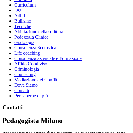
Curriculum
Dsa
Adhd
Bullismo
Tecniche
Abilitazione della scrittura
Pedagogia Clinica
Grafologia
Consulenza Scolastica
Life coaching
Consulenza aziendale e Formazione
Affido Condiviso
Criminologia
Counseling
Mediazione dei Conflitti
Dove Siamo
Contatti
Per saperne di più…
Footer
Contatti
Pedagogista Milano