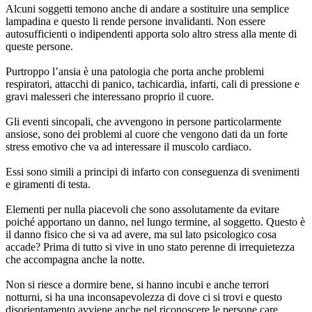
Alcuni soggetti temono anche di andare a sostituire una semplice
lampadina e questo li rende persone invalidanti. Non essere
autosufficienti o indipendenti apporta solo altro stress alla mente di
queste persone.
Purtroppo l’ansia è una patologia che porta anche problemi
respiratori, attacchi di panico, tachicardia, infarti, cali di pressione e
gravi malesseri che interessano proprio il cuore.
Gli eventi sincopali, che avvengono in persone particolarmente
ansiose, sono dei problemi al cuore che vengono dati da un forte
stress emotivo che va ad interessare il muscolo cardiaco.
Essi sono simili a principi di infarto con conseguenza di svenimenti
e giramenti di testa.
Elementi per nulla piacevoli che sono assolutamente da evitare
poiché apportano un danno, nel lungo termine, al soggetto. Questo è
il danno fisico che si va ad avere, ma sul lato psicologico cosa
accade? Prima di tutto si vive in uno stato perenne di irrequietezza
che accompagna anche la notte.
Non si riesce a dormire bene, si hanno incubi e anche terrori
notturni, si ha una inconsapevolezza di dove ci si trovi e questo
disorientamento avviene anche nel riconoscere le persone care.