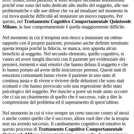
poiché esse sono del tutto dedicate allo studio del soggetto, alle sue
problematiche e alle sue difese che va ad innalzare nel momento in
cui trova qualche difficoltà ad instaurare un nuovo rapporto. Per
questo, nel
Trattamento Cognitivo Comportamentale Quintosole
Milano
, la fase comportamentale è quella maggiormente difficile.
Nel momento in cui il terapista non riesce a instaurare un ottimo
rapporto con il proprio paziente, possiamo anche definire terminato
questa terapia poiché la fiducia, se manca, non apporta alcun
beneficio al soggetto. Nel secondo elemento, quello cognitivo, si
vanno ad avere lunghi discorsi con il paziente per evidenziare dei
pensieri, tormenti e stati emotivi che hanno deluso il soggetto e che
lo hanno portato ad avere delle insicurezze perenni. Questi stati di
emozioni contrastanti fanno vivere il paziente in uno stato di
continua ansia e di vivere e rivivere delle delusioni che sono stati
scottanti e che hanno provocato solo una regressione dello stato
psicologico del soggetto. Per riuscire a porre un reale aiuto occorre
che ci sia un chiarimento di quello che è successo, vale a dire la
comprensione del problema ed il superamento di quest’ultimo.
Nel momento in cui si vive sempre un certo rancore contro sé stessi
o anche contro quello che è successo, allora vuol dire che la terapia
non sta avendo successo. Il cambiamento cognitivo ed emotivo in
questo processo di
Trattamento Cognitivo Comportamentale