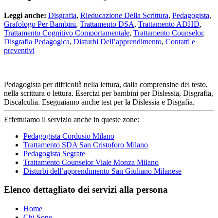
Leggi anche:
Disgrafia
,
Rieducazione Della Scrittura
,
Pedagogista
,
Grafologo Per Bambini
,
Trattamento DSA
,
Trattamento ADHD
,
Trattamento Cognitivo Comportamentale
,
Trattamento Counselor
,
Disgrafia Pedagogica
,
Disturbi Dell’apprendimento
,
Contatti e
preventivi
Pedagogista per difficoltà nella lettura, dalla comprensine del testo,
nella scrittura o lettura. Esercizi per bambini per Dislessia, Disgrafia,
Discalculia. Eseguaiamo anche test per la Dislessia e Disgafia.
Effettuiamo il servizio anche in queste zone:
Pedagogista Cordusio Milano
Trattamento SDA San Cristoforo Milano
Pedagogista Segrate
Trattamento Counselor Viale Monza Milano
Disturbi dell’apprendimento San Giuliano Milanese
Elenco dettagliato dei servizi alla persona
Home
Chi Sono