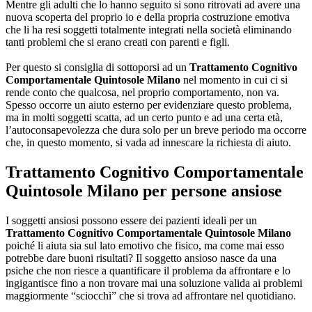
Mentre gli adulti che lo hanno seguito si sono ritrovati ad avere una
nuova scoperta del proprio io e della propria costruzione emotiva
che li ha resi soggetti totalmente integrati nella società eliminando
tanti problemi che si erano creati con parenti e figli.
Per questo si consiglia di sottoporsi ad un
Trattamento Cognitivo
Comportamentale Quintosole Milano
nel momento in cui ci si
rende conto che qualcosa, nel proprio comportamento, non va.
Spesso occorre un aiuto esterno per evidenziare questo problema,
ma in molti soggetti scatta, ad un certo punto e ad una certa età,
l’autoconsapevolezza che dura solo per un breve periodo ma occorre
che, in questo momento, si vada ad innescare la richiesta di aiuto.
Trattamento Cognitivo Comportamentale
Quintosole Milano
per persone ansiose
I soggetti ansiosi possono essere dei pazienti ideali per un
Trattamento Cognitivo Comportamentale Quintosole Milano
poiché li aiuta sia sul lato emotivo che fisico, ma come mai esso
potrebbe dare buoni risultati? Il soggetto ansioso nasce da una
psiche che non riesce a quantificare il problema da affrontare e lo
ingigantisce fino a non trovare mai una soluzione valida ai problemi
maggiormente “sciocchi” che si trova ad affrontare nel quotidiano.