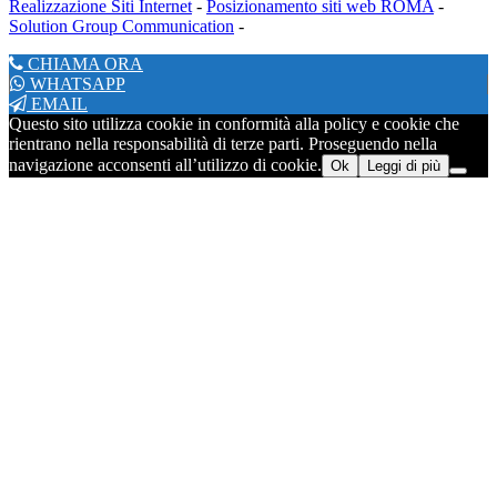
Realizzazione Siti Internet
-
Posizionamento siti web ROMA
-
Solution Group Communication
-
CHIAMA ORA
WHATSAPP
EMAIL
Questo sito utilizza cookie in conformità alla policy e cookie che
rientrano nella responsabilità di terze parti. Proseguendo nella
navigazione acconsenti all’utilizzo di cookie.
Ok
Leggi di più