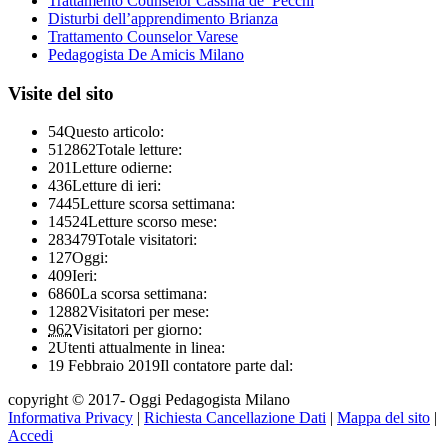
Trattamento Counselor Cassina de’ Pecchi
Disturbi dell’apprendimento Brianza
Trattamento Counselor Varese
Pedagogista De Amicis Milano
Visite del sito
54
Questo articolo:
512862
Totale letture:
201
Letture odierne:
436
Letture di ieri:
7445
Letture scorsa settimana:
14524
Letture scorso mese:
283479
Totale visitatori:
127
Oggi:
409
Ieri:
6860
La scorsa settimana:
12882
Visitatori per mese:
962
Visitatori per giorno:
2
Utenti attualmente in linea:
19 Febbraio 2019
Il contatore parte dal:
copyright © 2017- Oggi Pedagogista Milano
Informativa Privacy
|
Richiesta Cancellazione Dati
|
Mappa del sito
|
Accedi