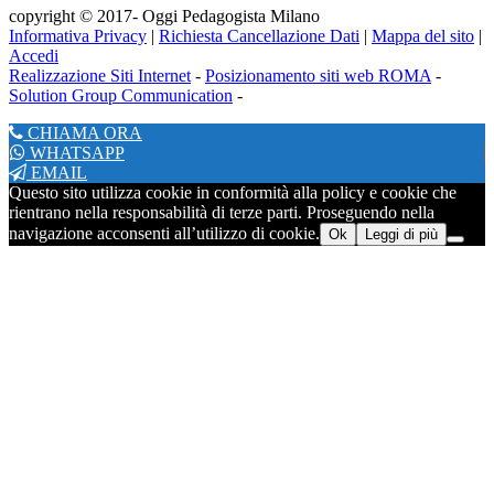
copyright © 2017- Oggi Pedagogista Milano
Informativa Privacy
|
Richiesta Cancellazione Dati
|
Mappa del sito
|
Accedi
Realizzazione Siti Internet
-
Posizionamento siti web ROMA
-
Solution Group Communication
-
CHIAMA ORA
WHATSAPP
EMAIL
Questo sito utilizza cookie in conformità alla policy e cookie che
rientrano nella responsabilità di terze parti. Proseguendo nella
navigazione acconsenti all’utilizzo di cookie.
Ok
Leggi di più