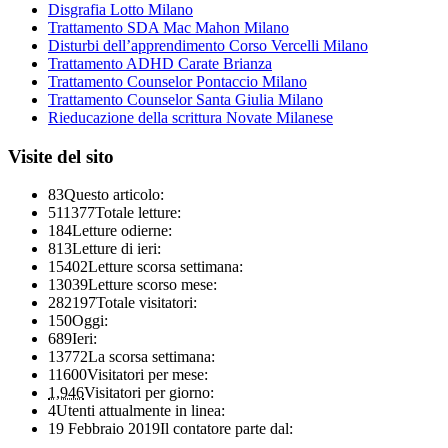
Disgrafia Lotto Milano
Trattamento SDA Mac Mahon Milano
Disturbi dell’apprendimento Corso Vercelli Milano
Trattamento ADHD Carate Brianza
Trattamento Counselor Pontaccio Milano
Trattamento Counselor Santa Giulia Milano
Rieducazione della scrittura Novate Milanese
Visite del sito
83
Questo articolo:
511377
Totale letture:
184
Letture odierne:
813
Letture di ieri:
15402
Letture scorsa settimana:
13039
Letture scorso mese:
282197
Totale visitatori:
150
Oggi:
689
Ieri:
13772
La scorsa settimana:
11600
Visitatori per mese:
1,946
Visitatori per giorno:
4
Utenti attualmente in linea:
19 Febbraio 2019
Il contatore parte dal: