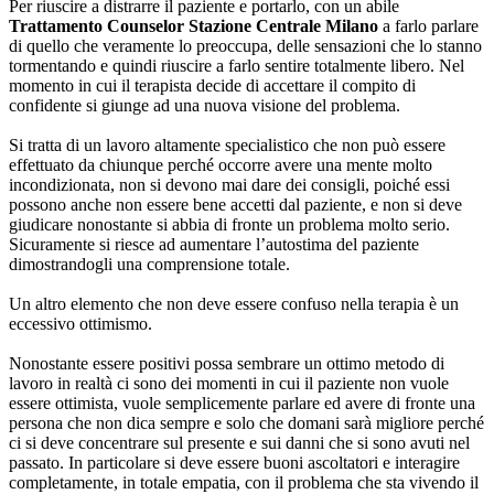
Per riuscire a distrarre il paziente e portarlo, con un abile
Trattamento Counselor Stazione Centrale Milano
a farlo parlare
di quello che veramente lo preoccupa, delle sensazioni che lo stanno
tormentando e quindi riuscire a farlo sentire totalmente libero. Nel
momento in cui il terapista decide di accettare il compito di
confidente si giunge ad una nuova visione del problema.
Si tratta di un lavoro altamente specialistico che non può essere
effettuato da chiunque perché occorre avere una mente molto
incondizionata, non si devono mai dare dei consigli, poiché essi
possono anche non essere bene accetti dal paziente, e non si deve
giudicare nonostante si abbia di fronte un problema molto serio.
Sicuramente si riesce ad aumentare l’autostima del paziente
dimostrandogli una comprensione totale.
Un altro elemento che non deve essere confuso nella terapia è un
eccessivo ottimismo.
Nonostante essere positivi possa sembrare un ottimo metodo di
lavoro in realtà ci sono dei momenti in cui il paziente non vuole
essere ottimista, vuole semplicemente parlare ed avere di fronte una
persona che non dica sempre e solo che domani sarà migliore perché
ci si deve concentrare sul presente e sui danni che si sono avuti nel
passato. In particolare si deve essere buoni ascoltatori e interagire
completamente, in totale empatia, con il problema che sta vivendo il