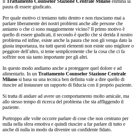
Il
Trattamento Counselor Stazione Centrale Milano
elimina la
paura di essere giudicato.
Per quale motivo ci teniamo tutto dentro e non riusciamo mai a
parlare liberamente dei nostri problemi anche alle persone che
amiamo o che ci sono maggiormente vicino? Il primo motivo è
quello di essere giudicati, il secondo è quello che si derida il nostro
problema ed infine, esiste anche la paura che non gli venga dato la
giusta importanza, tra tutti questi elementi non esiste uno migliore o
peggiore dell’altro, si teme semplicemente che la cosa che ci fa
soffrire non sia tanto importante per gli altri.
In questo modo andiamo anche a proteggere quel dolore e ad
alimentarlo. In un
Trattamento Counselor Stazione Centrale
Milano
si basa su una tecnica ben definita vale a dire quello di
riuscire ad instaurare un rapporto di fiducia con il proprio paziente.
Si tratta di andare ad avere un comportamento molto amicale, ma
allo stesso tempo di ricerca del problema che sta affliggendo il
paziente.
Purtroppo alle volte occorre parlare di cose che non centrano per
nulla nella sfera emotiva e quindi riuscire a far parlare di tutto e
anche di nulla in modo da divenire un confidente fidato.