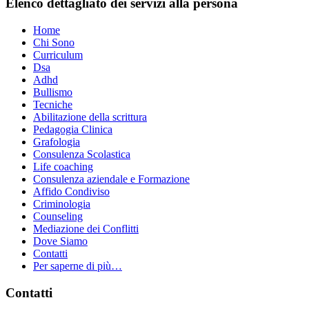
Elenco dettagliato dei servizi alla persona
Home
Chi Sono
Curriculum
Dsa
Adhd
Bullismo
Tecniche
Abilitazione della scrittura
Pedagogia Clinica
Grafologia
Consulenza Scolastica
Life coaching
Consulenza aziendale e Formazione
Affido Condiviso
Criminologia
Counseling
Mediazione dei Conflitti
Dove Siamo
Contatti
Per saperne di più…
Footer
Contatti