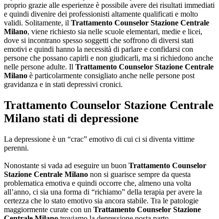
proprio grazie alle esperienze è possibile avere dei risultati immediati
e quindi divenire dei professionisti altamente qualificati e molto
validi. Solitamente, il
Trattamento Counselor Stazione Centrale
Milano
, viene richiesto sia nelle scuole elementari, medie e licei,
dove si incontrano spesso soggetti che soffrono di diversi stati
emotivi e quindi hanno la necessità di parlare e confidarsi con
persone che possano capirli e non giudicarli, ma si richiedono anche
nelle persone adulte. Il
Trattamento Counselor Stazione Centrale
Milano
è particolarmente consigliato anche nelle persone post
gravidanza e in stati depressivi cronici.
Trattamento Counselor Stazione Centrale
Milano
stati di depressione
La depressione è un “crac” emotivo di cui ci si diventa vittime
perenni.
Nonostante si vada ad eseguire un buon
Trattamento Counselor
Stazione Centrale Milano
non si guarisce sempre da questa
problematica emotiva e quindi occorre che, almeno una volta
all’anno, ci sia una forma di “richiamo” della terapia per avere la
certezza che lo stato emotivo sia ancora stabile. Tra le patologie
maggiormente curate con un
Trattamento Counselor Stazione
Centrale Milano
troviamo la depressione posta parto.