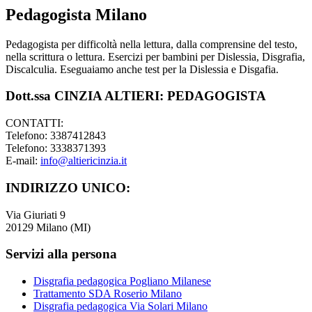
Pedagogista Milano
Pedagogista per difficoltà nella lettura, dalla comprensine del testo,
nella scrittura o lettura. Esercizi per bambini per Dislessia, Disgrafia,
Discalculia. Eseguaiamo anche test per la Dislessia e Disgafia.
Dott.ssa CINZIA ALTIERI: PEDAGOGISTA
CONTATTI:
Telefono: 3387412843
Telefono: 3338371393
E-mail:
info@altiericinzia.it
INDIRIZZO UNICO:
Via Giuriati 9
20129 Milano (MI)
Servizi alla persona
Disgrafia pedagogica Pogliano Milanese
Trattamento SDA Roserio Milano
Disgrafia pedagogica Via Solari Milano