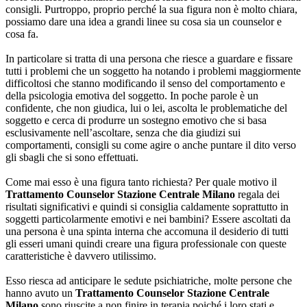
consigli. Purtroppo, proprio perché la sua figura non è molto chiara,
possiamo dare una idea a grandi linee su cosa sia un counselor e
cosa fa.
In particolare si tratta di una persona che riesce a guardare e fissare
tutti i problemi che un soggetto ha notando i problemi maggiormente
difficoltosi che stanno modificando il senso del comportamento e
della psicologia emotiva del soggetto. In poche parole è un
confidente, che non giudica, lui o lei, ascolta le problematiche del
soggetto e cerca di produrre un sostegno emotivo che si basa
esclusivamente nell’ascoltare, senza che dia giudizi sui
comportamenti, consigli su come agire o anche puntare il dito verso
gli sbagli che si sono effettuati.
Come mai esso è una figura tanto richiesta? Per quale motivo il
Trattamento Counselor Stazione Centrale Milano
regala dei
risultati significativi e quindi si consiglia caldamente soprattutto in
soggetti particolarmente emotivi e nei bambini? Essere ascoltati da
una persona è una spinta interna che accomuna il desiderio di tutti
gli esseri umani quindi creare una figura professionale con queste
caratteristiche è davvero utilissimo.
Esso riesca ad anticipare le sedute psichiatriche, molte persone che
hanno avuto un
Trattamento Counselor Stazione Centrale
Milano
sono riuscite a non finire in terapia poiché i loro stati e