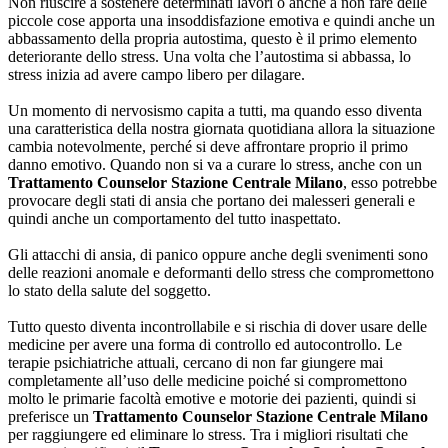
Non riuscire a sostenere determinati lavori o anche a non fare delle
piccole cose apporta una insoddisfazione emotiva e quindi anche un
abbassamento della propria autostima, questo è il primo elemento
deteriorante dello stress. Una volta che l’autostima si abbassa, lo
stress inizia ad avere campo libero per dilagare.
Un momento di nervosismo capita a tutti, ma quando esso diventa
una caratteristica della nostra giornata quotidiana allora la situazione
cambia notevolmente, perché si deve affrontare proprio il primo
danno emotivo. Quando non si va a curare lo stress, anche con un
Trattamento Counselor Stazione Centrale Milano
, esso potrebbe
provocare degli stati di ansia che portano dei malesseri generali e
quindi anche un comportamento del tutto inaspettato.
Gli attacchi di ansia, di panico oppure anche degli svenimenti sono
delle reazioni anomale e deformanti dello stress che compromettono
lo stato della salute del soggetto.
Tutto questo diventa incontrollabile e si rischia di dover usare delle
medicine per avere una forma di controllo ed autocontrollo. Le
terapie psichiatriche attuali, cercano di non far giungere mai
completamente all’uso delle medicine poiché si compromettono
molto le primarie facoltà emotive e motorie dei pazienti, quindi si
preferisce un
Trattamento Counselor Stazione Centrale Milano
per raggiungere ed eliminare lo stress. Tra i migliori risultati che