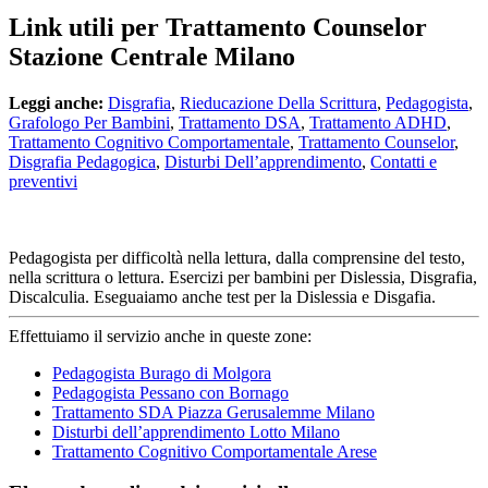
Link utili per Trattamento Counselor
Stazione Centrale Milano
Leggi anche:
Disgrafia
,
Rieducazione Della Scrittura
,
Pedagogista
,
Grafologo Per Bambini
,
Trattamento DSA
,
Trattamento ADHD
,
Trattamento Cognitivo Comportamentale
,
Trattamento Counselor
,
Disgrafia Pedagogica
,
Disturbi Dell’apprendimento
,
Contatti e
preventivi
Pedagogista per difficoltà nella lettura, dalla comprensine del testo,
nella scrittura o lettura. Esercizi per bambini per Dislessia, Disgrafia,
Discalculia. Eseguaiamo anche test per la Dislessia e Disgafia.
Effettuiamo il servizio anche in queste zone:
Pedagogista Burago di Molgora
Pedagogista Pessano con Bornago
Trattamento SDA Piazza Gerusalemme Milano
Disturbi dell’apprendimento Lotto Milano
Trattamento Cognitivo Comportamentale Arese