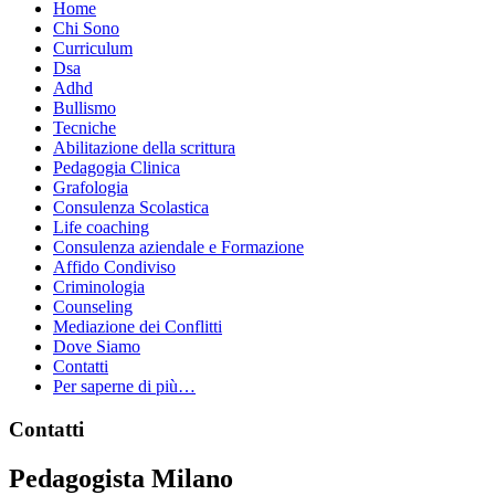
Home
Chi Sono
Curriculum
Dsa
Adhd
Bullismo
Tecniche
Abilitazione della scrittura
Pedagogia Clinica
Grafologia
Consulenza Scolastica
Life coaching
Consulenza aziendale e Formazione
Affido Condiviso
Criminologia
Counseling
Mediazione dei Conflitti
Dove Siamo
Contatti
Per saperne di più…
Footer
Contatti
Pedagogista Milano