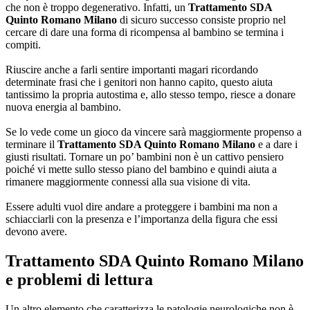
che non è troppo degenerativo. Infatti, un
Trattamento SDA
Quinto Romano Milano
di sicuro successo consiste proprio nel
cercare di dare una forma di ricompensa al bambino se termina i
compiti.
Riuscire anche a farli sentire importanti magari ricordando
determinate frasi che i genitori non hanno capito, questo aiuta
tantissimo la propria autostima e, allo stesso tempo, riesce a donare
nuova energia al bambino.
Se lo vede come un gioco da vincere sarà maggiormente propenso a
terminare il
Trattamento SDA Quinto Romano Milano
e a dare i
giusti risultati. Tornare un po’ bambini non è un cattivo pensiero
poiché vi mette sullo stesso piano del bambino e quindi aiuta a
rimanere maggiormente connessi alla sua visione di vita.
Essere adulti vuol dire andare a proteggere i bambini ma non a
schiacciarli con la presenza e l’importanza della figura che essi
devono avere.
Trattamento SDA Quinto Romano Milano
e problemi di lettura
Un altro elemento che caratterizza le patologie neurologiche non è