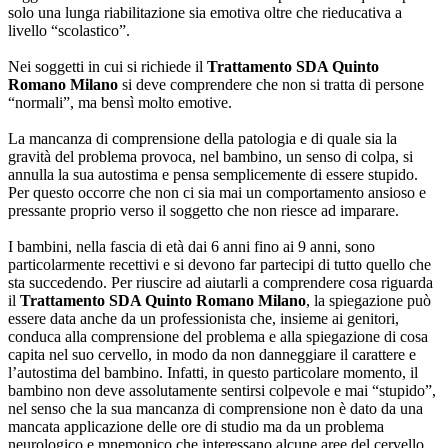
solo una lunga riabilitazione sia emotiva oltre che rieducativa a
livello “scolastico”.
Nei soggetti in cui si richiede il
Trattamento SDA Quinto
Romano Milano
si deve comprendere che non si tratta di persone
“normali”, ma bensì molto emotive.
La mancanza di comprensione della patologia e di quale sia la
gravità del problema provoca, nel bambino, un senso di colpa, si
annulla la sua autostima e pensa semplicemente di essere stupido.
Per questo occorre che non ci sia mai un comportamento ansioso e
pressante proprio verso il soggetto che non riesce ad imparare.
I bambini, nella fascia di età dai 6 anni fino ai 9 anni, sono
particolarmente recettivi e si devono far partecipi di tutto quello che
sta succedendo. Per riuscire ad aiutarli a comprendere cosa riguarda
il
Trattamento SDA Quinto Romano Milano
, la spiegazione può
essere data anche da un professionista che, insieme ai genitori,
conduca alla comprensione del problema e alla spiegazione di cosa
capita nel suo cervello, in modo da non danneggiare il carattere e
l’autostima del bambino. Infatti, in questo particolare momento, il
bambino non deve assolutamente sentirsi colpevole e mai “stupido”,
nel senso che la sua mancanza di comprensione non è dato da una
mancata applicazione delle ore di studio ma da un problema
neurologico e mnemonico che interessano alcune aree del cervello.