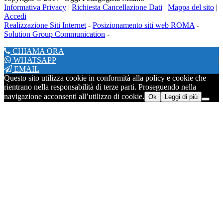
Informativa Privacy
|
Richiesta Cancellazione Dati
|
Mappa del sito
|
Accedi
Realizzazione Siti Internet
-
Posizionamento siti web ROMA
-
Solution Group Communication
-
CHIAMA ORA
WHATSAPP
EMAIL
Questo sito utilizza cookie in conformità alla policy e cookie che
rientrano nella responsabilità di terze parti. Proseguendo nella
navigazione acconsenti all’utilizzo di cookie.
Ok
Leggi di più