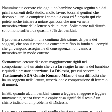
Naturalmente occorre che ogni uno bambino venga seguito sin dai
primi momenti dello studio, molto lavoro tocca ai genitori che
devono aiutarli a compiere i compiti a casa ed è proprio qui che
potete anche iniziare a notare qualcosa che non va nella
memorizzazione delle lettere o dei numeri. Solitamente tali disturbi
sono molto sofferti da quasi il 75% dei bambini.
Il problema consiste in una continua distrazione, da parte dei
soggetti, che non si riescono a concentrare fino in fondo sui compiti
che gli vengono assegnati e di conseguenza non vanno a
memorizzare in modo corretto.
Sicuramente cercare di essere maggiormente rigidi nel
comportamento è un aiuto che va a far reagire la mente del bambino
e quindi a prestare attenzione. La Dislessia, per cui occorre un
Trattamento SDA Quinto Romano Milano
, è una difficoltà che
ha un soggetto nella lettura, trascrizione e comprensione di lettere o
di numeri.
Infatti, quando alcuni bambini vanno a leggere, rileggere e leggere
nuovamente, senza riuscire a capire cosa significhi il testo è un
chiaro indizio di un problema di Dislessia.
La mancata comprensione di quello che si va a leggere, e che si