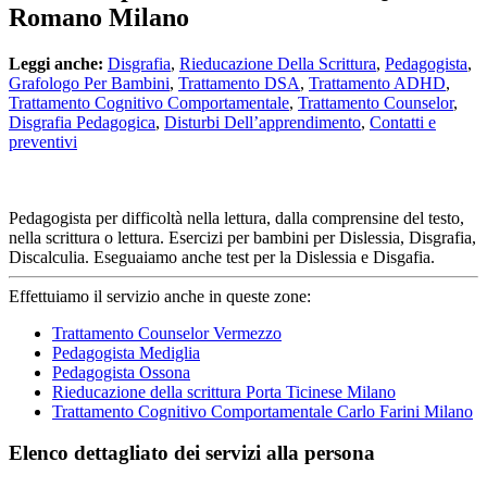
Romano Milano
Leggi anche:
Disgrafia
,
Rieducazione Della Scrittura
,
Pedagogista
,
Grafologo Per Bambini
,
Trattamento DSA
,
Trattamento ADHD
,
Trattamento Cognitivo Comportamentale
,
Trattamento Counselor
,
Disgrafia Pedagogica
,
Disturbi Dell’apprendimento
,
Contatti e
preventivi
Pedagogista per difficoltà nella lettura, dalla comprensine del testo,
nella scrittura o lettura. Esercizi per bambini per Dislessia, Disgrafia,
Discalculia. Eseguaiamo anche test per la Dislessia e Disgafia.
Effettuiamo il servizio anche in queste zone:
Trattamento Counselor Vermezzo
Pedagogista Mediglia
Pedagogista Ossona
Rieducazione della scrittura Porta Ticinese Milano
Trattamento Cognitivo Comportamentale Carlo Farini Milano
Elenco dettagliato dei servizi alla persona