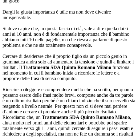
un gioco.
Dargli la giusta importanza è utile ma non deve divenire
indispensabile.
Si deve capire che, in questa fascia di età, vale a dire quella dai 6
anni ai 10 anni, non è di fondamentale importanza che il bambino
abbiamo tutti 10 nelle pagelle, ma che riesca a parlarne di questo
problema e che ne sia totalmente consapevole.
Cercare di desiderare che il proprio figlio sia un piccolo genio in
grammatica andrà solo ad aumentare la tensione e quindi a limitare i
risultati. Il
Trattamento SDA Quinto Romano Milano
funziona
nel momento in cui il bambino inizia a ricordare le lettere e a
proporre delle frasi di senso compiuto.
Riuscire a rileggere e comprendere quello che ha scritto, per quanto
possano essere delle frasi molto brevi, composte anche da tre parole,
è un ottimo risultato perché è un chiaro indizio che il suo cervello sta
reagendo a livello neurale. Per questo non ci si deve mai perdere
d’animo e cercare di premiare anche il più piccolo risultato.
Ricordiamo che, un
Trattamento SDA Quinto Romano Milano
,
aiuta molto nei primi anni delle elementari e potrebbe poi sparire
totalmente verso gli 11 anni, quindi cercate di seguire i passi esatti e
richiedere a degli specialisti, ma non ne fate un dramma se i risultati