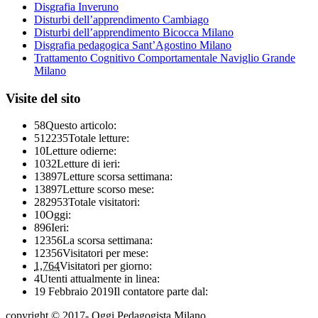
Disgrafia Inveruno
Disturbi dell’apprendimento Cambiago
Disturbi dell’apprendimento Bicocca Milano
Disgrafia pedagogica Sant’Agostino Milano
Trattamento Cognitivo Comportamentale Naviglio Grande
Milano
Visite del sito
58
Questo articolo:
512235
Totale letture:
10
Letture odierne:
1032
Letture di ieri:
13897
Letture scorsa settimana:
13897
Letture scorso mese:
282953
Totale visitatori:
10
Oggi:
896
Ieri:
12356
La scorsa settimana:
12356
Visitatori per mese:
1,764
Visitatori per giorno:
4
Utenti attualmente in linea:
19 Febbraio 2019
Il contatore parte dal:
copyright © 2017- Oggi Pedagogista Milano