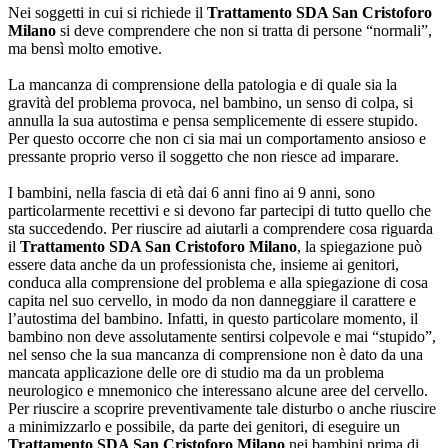
Nei soggetti in cui si richiede il
Trattamento SDA San Cristoforo
Milano
si deve comprendere che non si tratta di persone “normali”,
ma bensì molto emotive.
La mancanza di comprensione della patologia e di quale sia la
gravità del problema provoca, nel bambino, un senso di colpa, si
annulla la sua autostima e pensa semplicemente di essere stupido.
Per questo occorre che non ci sia mai un comportamento ansioso e
pressante proprio verso il soggetto che non riesce ad imparare.
I bambini, nella fascia di età dai 6 anni fino ai 9 anni, sono
particolarmente recettivi e si devono far partecipi di tutto quello che
sta succedendo. Per riuscire ad aiutarli a comprendere cosa riguarda
il
Trattamento SDA San Cristoforo Milano
, la spiegazione può
essere data anche da un professionista che, insieme ai genitori,
conduca alla comprensione del problema e alla spiegazione di cosa
capita nel suo cervello, in modo da non danneggiare il carattere e
l’autostima del bambino. Infatti, in questo particolare momento, il
bambino non deve assolutamente sentirsi colpevole e mai “stupido”,
nel senso che la sua mancanza di comprensione non è dato da una
mancata applicazione delle ore di studio ma da un problema
neurologico e mnemonico che interessano alcune aree del cervello.
Per riuscire a scoprire preventivamente tale disturbo o anche riuscire
a minimizzarlo e possibile, da parte dei genitori, di eseguire un
Trattamento SDA San Cristoforo Milano
nei bambini prima di