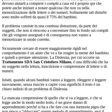
devono aiutarli a compiere i compiti a casa ed è proprio qui che
potete anche iniziare a notare qualcosa che non va nella
memorizzazione delle lettere o dei numeri. Solitamente tali disturbi
sono molto sofferti da quasi il 75% dei bambini.
Il problema consiste in una continua distrazione, da parte dei
soggetti, che non si riescono a concentrare fino in fondo sui compiti
che gli vengono assegnati e di conseguenza non vanno a
memorizzare in modo corretto.
Sicuramente cercare di essere maggiormente rigidi nel
comportamento è un aiuto che va a far reagire la mente del bambino
e quindi a prestare attenzione. La Dislessia, per cui occorre un
Trattamento SDA San Cristoforo Milano
, è una difficoltà che ha
un soggetto nella lettura, trascrizione e comprensione di lettere o di
numeri.
Infatti, quando alcuni bambini vanno a leggere, rileggere e leggere
nuovamente, senza riuscire a capire cosa significhi il testo è un
chiaro indizio di un problema di Dislessia.
La mancata comprensione di quello che si va a leggere, e che si
legge anche in modo molto lento, è un grave danno di
apprendimento perché si ha a che fare con una memoria pigra che
non riesce a “sbloccare” questo metodo di apprendimento, anzi il