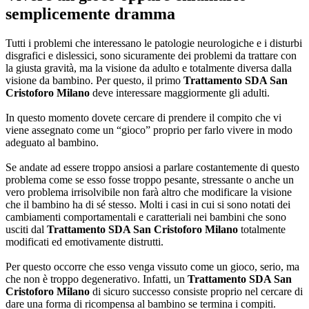
semplicemente dramma
Tutti i problemi che interessano le patologie neurologiche e i disturbi
disgrafici e dislessici, sono sicuramente dei problemi da trattare con
la giusta gravità, ma la visione da adulto e totalmente diversa dalla
visione da bambino. Per questo, il primo
Trattamento SDA San
Cristoforo Milano
deve interessare maggiormente gli adulti.
In questo momento dovete cercare di prendere il compito che vi
viene assegnato come un “gioco” proprio per farlo vivere in modo
adeguato al bambino.
Se andate ad essere troppo ansiosi a parlare costantemente di questo
problema come se esso fosse troppo pesante, stressante o anche un
vero problema irrisolvibile non farà altro che modificare la visione
che il bambino ha di sé stesso. Molti i casi in cui si sono notati dei
cambiamenti comportamentali e caratteriali nei bambini che sono
usciti dal
Trattamento SDA San Cristoforo Milano
totalmente
modificati ed emotivamente distrutti.
Per questo occorre che esso venga vissuto come un gioco, serio, ma
che non è troppo degenerativo. Infatti, un
Trattamento SDA San
Cristoforo Milano
di sicuro successo consiste proprio nel cercare di
dare una forma di ricompensa al bambino se termina i compiti.