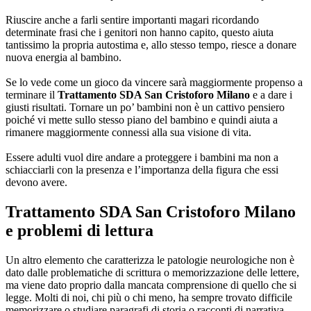
Riuscire anche a farli sentire importanti magari ricordando
determinate frasi che i genitori non hanno capito, questo aiuta
tantissimo la propria autostima e, allo stesso tempo, riesce a donare
nuova energia al bambino.
Se lo vede come un gioco da vincere sarà maggiormente propenso a
terminare il
Trattamento SDA San Cristoforo Milano
e a dare i
giusti risultati. Tornare un po’ bambini non è un cattivo pensiero
poiché vi mette sullo stesso piano del bambino e quindi aiuta a
rimanere maggiormente connessi alla sua visione di vita.
Essere adulti vuol dire andare a proteggere i bambini ma non a
schiacciarli con la presenza e l’importanza della figura che essi
devono avere.
Trattamento SDA San Cristoforo Milano
e problemi di lettura
Un altro elemento che caratterizza le patologie neurologiche non è
dato dalle problematiche di scrittura o memorizzazione delle lettere,
ma viene dato proprio dalla mancata comprensione di quello che si
legge. Molti di noi, chi più o chi meno, ha sempre trovato difficile
memorizzare o studiare paragrafi di storia o racconti di narrativa