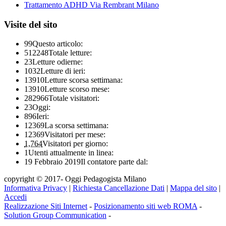
Trattamento ADHD Via Rembrant Milano
Visite del sito
99
Questo articolo:
512248
Totale letture:
23
Letture odierne:
1032
Letture di ieri:
13910
Letture scorsa settimana:
13910
Letture scorso mese:
282966
Totale visitatori:
23
Oggi:
896
Ieri:
12369
La scorsa settimana:
12369
Visitatori per mese:
1,764
Visitatori per giorno:
1
Utenti attualmente in linea:
19 Febbraio 2019
Il contatore parte dal:
copyright © 2017- Oggi Pedagogista Milano
Informativa Privacy
|
Richiesta Cancellazione Dati
|
Mappa del sito
|
Accedi
Realizzazione Siti Internet
-
Posizionamento siti web ROMA
-
Solution Group Communication
-