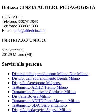
Dott.ssa CINZIA ALTIERI: PEDAGOGISTA
CONTATTI:
Telefono: 3387412843
Telefono: 3338371393
E-mail:
info@altiericinzia.it
INDIRIZZO UNICO:
Via Giuriati 9
20129 Milano (MI)
Servizi alla persona
Disturbi dell’apprendimento Milano Due Milano
Disturbi dell’apprendimento Brenta Milano
Disgrafia Aereoporto Malpensa
Trattamento ADHD Trenno Milano
Trattamento Counselor Cordusio Milano
Disgrafia Bovisa Milano
Trattamento ADHD Porta Magenta Milano
Trattamento SDA Cerro al Lambro
Disgrafia pedagogica Segesta Milano