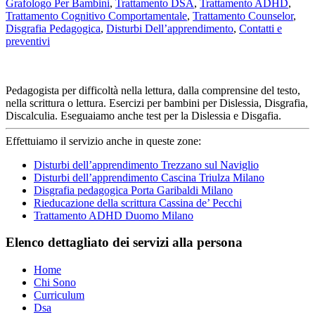
Grafologo Per Bambini
,
Trattamento DSA
,
Trattamento ADHD
,
Trattamento Cognitivo Comportamentale
,
Trattamento Counselor
,
Disgrafia Pedagogica
,
Disturbi Dell’apprendimento
,
Contatti e
preventivi
Pedagogista per difficoltà nella lettura, dalla comprensine del testo,
nella scrittura o lettura. Esercizi per bambini per Dislessia, Disgrafia,
Discalculia. Eseguaiamo anche test per la Dislessia e Disgafia.
Effettuiamo il servizio anche in queste zone:
Disturbi dell’apprendimento Trezzano sul Naviglio
Disturbi dell’apprendimento Cascina Triulza Milano
Disgrafia pedagogica Porta Garibaldi Milano
Rieducazione della scrittura Cassina de’ Pecchi
Trattamento ADHD Duomo Milano
Elenco dettagliato dei servizi alla persona
Home
Chi Sono
Curriculum
Dsa