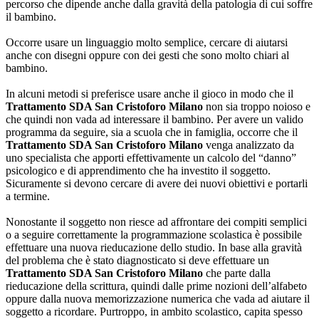
percorso che dipende anche dalla gravità della patologia di cui soffre
il bambino.
Occorre usare un linguaggio molto semplice, cercare di aiutarsi
anche con disegni oppure con dei gesti che sono molto chiari al
bambino.
In alcuni metodi si preferisce usare anche il gioco in modo che il
Trattamento SDA San Cristoforo Milano
non sia troppo noioso e
che quindi non vada ad interessare il bambino. Per avere un valido
programma da seguire, sia a scuola che in famiglia, occorre che il
Trattamento SDA San Cristoforo Milano
venga analizzato da
uno specialista che apporti effettivamente un calcolo del “danno”
psicologico e di apprendimento che ha investito il soggetto.
Sicuramente si devono cercare di avere dei nuovi obiettivi e portarli
a termine.
Nonostante il soggetto non riesce ad affrontare dei compiti semplici
o a seguire correttamente la programmazione scolastica è possibile
effettuare una nuova rieducazione dello studio. In base alla gravità
del problema che è stato diagnosticato si deve effettuare un
Trattamento SDA San Cristoforo Milano
che parte dalla
rieducazione della scrittura, quindi dalle prime nozioni dell’alfabeto
oppure dalla nuova memorizzazione numerica che vada ad aiutare il
soggetto a ricordare. Purtroppo, in ambito scolastico, capita spesso