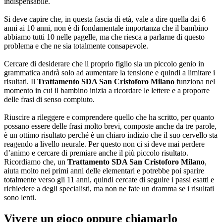
indispensabile.
Si deve capire che, in questa fascia di età, vale a dire quella dai 6
anni ai 10 anni, non è di fondamentale importanza che il bambino
abbiamo tutti 10 nelle pagelle, ma che riesca a parlarne di questo
problema e che ne sia totalmente consapevole.
Cercare di desiderare che il proprio figlio sia un piccolo genio in
grammatica andrà solo ad aumentare la tensione e quindi a limitare i
risultati. Il
Trattamento SDA San Cristoforo Milano
funziona nel
momento in cui il bambino inizia a ricordare le lettere e a proporre
delle frasi di senso compiuto.
Riuscire a rileggere e comprendere quello che ha scritto, per quanto
possano essere delle frasi molto brevi, composte anche da tre parole,
è un ottimo risultato perché è un chiaro indizio che il suo cervello sta
reagendo a livello neurale. Per questo non ci si deve mai perdere
d’animo e cercare di premiare anche il più piccolo risultato.
Ricordiamo che, un
Trattamento SDA San Cristoforo Milano
,
aiuta molto nei primi anni delle elementari e potrebbe poi sparire
totalmente verso gli 11 anni, quindi cercate di seguire i passi esatti e
richiedere a degli specialisti, ma non ne fate un dramma se i risultati
sono lenti.
Vivere un gioco oppure chiamarlo