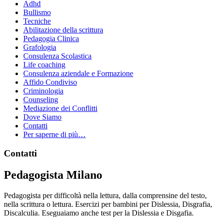
Adhd
Bullismo
Tecniche
Abilitazione della scrittura
Pedagogia Clinica
Grafologia
Consulenza Scolastica
Life coaching
Consulenza aziendale e Formazione
Affido Condiviso
Criminologia
Counseling
Mediazione dei Conflitti
Dove Siamo
Contatti
Per saperne di più…
Footer
Contatti
Pedagogista Milano
Pedagogista per difficoltà nella lettura, dalla comprensine del testo,
nella scrittura o lettura. Esercizi per bambini per Dislessia, Disgrafia,
Discalculia. Eseguaiamo anche test per la Dislessia e Disgafia.