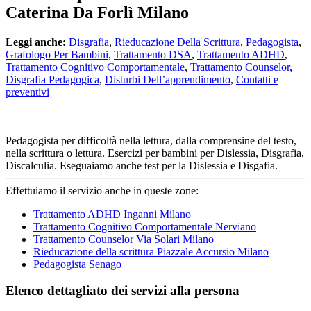
Caterina Da Forlì Milano
Leggi anche:
Disgrafia
,
Rieducazione Della Scrittura
,
Pedagogista
,
Grafologo Per Bambini
,
Trattamento DSA
,
Trattamento ADHD
,
Trattamento Cognitivo Comportamentale
,
Trattamento Counselor
,
Disgrafia Pedagogica
,
Disturbi Dell’apprendimento
,
Contatti e
preventivi
Pedagogista per difficoltà nella lettura, dalla comprensine del testo,
nella scrittura o lettura. Esercizi per bambini per Dislessia, Disgrafia,
Discalculia. Eseguaiamo anche test per la Dislessia e Disgafia.
Effettuiamo il servizio anche in queste zone:
Trattamento ADHD Inganni Milano
Trattamento Cognitivo Comportamentale Nerviano
Trattamento Counselor Via Solari Milano
Rieducazione della scrittura Piazzale Accursio Milano
Pedagogista Senago
Elenco dettagliato dei servizi alla persona