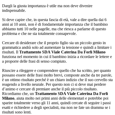
Dargli la giusta importanza è utile ma non deve divenire
indispensabile.
Si deve capire che, in questa fascia di età, vale a dire quella dai 6
anni ai 10 anni, non è di fondamentale importanza che il bambino
abbiamo tutti 10 nelle pagelle, ma che riesca a parlarne di questo
problema e che ne sia totalmente consapevole.
Cercare di desiderare che il proprio figlio sia un piccolo genio in
grammatica andrà solo ad aumentare la tensione e quindi a limitare i
risultati. Il
Trattamento SDA Viale Caterina Da Forlì Milano
funziona nel momento in cui il bambino inizia a ricordare le lettere e
a proporre delle frasi di senso compiuto.
Riuscire a rileggere e comprendere quello che ha scritto, per quanto
possano essere delle frasi molto brevi, composte anche da tre parole,
è un ottimo risultato perché è un chiaro indizio che il suo cervello sta
reagendo a livello neurale. Per questo non ci si deve mai perdere
d’animo e cercare di premiare anche il più piccolo risultato.
Ricordiamo che, un
Trattamento SDA Viale Caterina Da Forlì
Milano
, aiuta molto nei primi anni delle elementari e potrebbe poi
sparire totalmente verso gli 11 anni, quindi cercate di seguire i passi
esatti e richiedere a degli specialisti, ma non ne fate un dramma se i
risultati sono lenti.