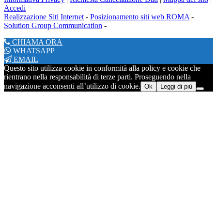
Accedi
Realizzazione Siti Internet
-
Posizionamento siti web ROMA
-
Solution Group Communication
-
CHIAMA ORA
WHATSAPP
EMAIL
Questo sito utilizza cookie in conformità alla policy e cookie che
rientrano nella responsabilità di terze parti. Proseguendo nella
navigazione acconsenti all’utilizzo di cookie.
Ok
Leggi di più