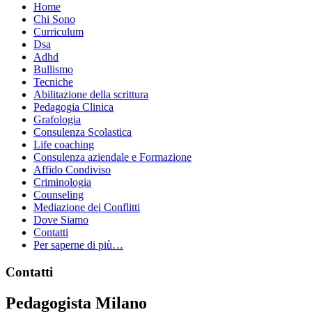
Home
Chi Sono
Curriculum
Dsa
Adhd
Bullismo
Tecniche
Abilitazione della scrittura
Pedagogia Clinica
Grafologia
Consulenza Scolastica
Life coaching
Consulenza aziendale e Formazione
Affido Condiviso
Criminologia
Counseling
Mediazione dei Conflitti
Dove Siamo
Contatti
Per saperne di più…
Footer
Contatti
Pedagogista Milano