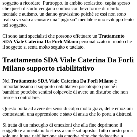
soggetto a ricordare. Purtroppo, in ambito scolastico, capita spesso
che questi disturbi vengano confusi con lievi forme di ritardo
mentale e autismo, un danno gravissimo poiché se essi non sono
reali si va solo a causare una “pigrizia” mentale e uno sviluppo lento
nel soggetto.
Ci sono tanti specialisti che possono effettuare un
Trattamento
SDA Viale Caterina Da Forlì Milano
personalizzato in modo che
il soggetto si senta molto seguito e tutelato.
Trattamento SDA Viale Caterina Da Forlì
Milano
supporto riabilitativo
Nel
Trattamento SDA Viale Caterina Da Forlì Milano
è
importantissimo il supporto riabilitativo psicologico poiché il
bambino potrebbe sentirsi colpevole di avere un disturbo che non
riesce a controllare.
Questo porta ad avere dei sensi di colpa molto gravi, delle emozioni
contrastanti, una apprensione e stato di ansia che lo porta a distrarsi.
Si tratta di un miscuglio di emozioni che alla fine deprimono il
soggetto e aumentano lo stress a cui è sottoposto. Tutto questo porta
solo una lunga riabilitazione sia emotiva oltre che rieducativa a