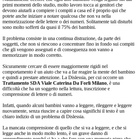
primi momenti dello studio, molto lavoro tocca ai genitori che
devono aiutarli a compiere i compiti a casa ed è proprio qui che
potete anche iniziare a notare qualcosa che non va nella
memorizzazione delle lettere o dei numeri. Solitamente tali disturbi
sono molto sofferti da quasi il 75% dei bambini.
Il problema consiste in una continua distrazione, da parte dei
soggetti, che non si riescono a concentrare fino in fondo sui compiti
che gli vengono assegnati e di conseguenza non vanno a
memorizzare in modo corretto.
Sicuramente cercare di essere maggiormente rigidi nel
comportamento è un aiuto che va a far reagire la mente del bambino
e quindi a prestare attenzione. La Dislessia, per cui occorre un
Trattamento SDA Viale Caterina Da Forlì Milano
, è una
difficoltà che ha un soggetto nella lettura, trascrizione e
comprensione di lettere o di numeri.
Infatti, quando alcuni bambini vanno a leggere, rileggere e leggere
nuovamente, senza riuscire a capire cosa significhi il testo è un
chiaro indizio di un problema di Dislessia.
La mancata comprensione di quello che si va a leggere, e che si
legge anche in modo molto lento, è un grave danno di
apprendimento perché si ha a che fare con una memoria pigra che