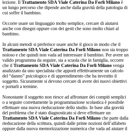
lezione. Il
Trattamento SDA Viale Caterina Da Forlì Milano
è
un lungo percorso che dipende anche dalla gravità della patologia di
cui soffre il bambino.
Occorre usare un linguaggio molto semplice, cercare di aiutarsi
anche con disegni oppure con dei gesti che sono molto chiari al
bambino.
In alcuni metodi si preferisce usare anche il gioco in modo che il
Trattamento SDA Viale Caterina Da Forlì Milano
non sia troppo
noioso e che quindi non vada ad interessare il bambino. Per avere un
valido programma da seguire, sia a scuola che in famiglia, occorre
che il
Trattamento SDA Viale Caterina Da Forlì Milano
venga
analizzato da uno specialista che apporti effettivamente un calcolo
del “danno” psicologico e di apprendimento che ha investito il
soggetto. Sicuramente si devono cercare di avere dei nuovi obiettivi
e portarli a termine.
Nonostante il soggetto non riesce ad affrontare dei compiti semplici
o a seguire correttamente la programmazione scolastica è possibile
effettuare una nuova rieducazione dello studio. In base alla gravità
del problema che è stato diagnosticato si deve effettuare un
Trattamento SDA Viale Caterina Da Forlì Milano
che parte dalla
rieducazione della scrittura, quindi dalle prime nozioni dell’alfabeto
oppure dalla nuova memorizzazione numerica che vada ad aiutare il