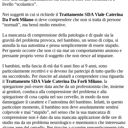
livello “scolastico”.
Nei soggetti in cui si richiede il
Trattamento SDA Viale Caterina
Da Forlì Milano
si deve comprendere che non si tratta di persone
“normali”, ma bensì molto emotive.
La mancanza di comprensione della patologia e di quale sia la
gravità del problema provoca, nel bambino, un senso di colpa, si
annulla la sua autostima e pensa semplicemente di essere stupido.
Per questo occorre che non ci sia mai un comportamento ansioso e
pressante proprio verso il soggetto che non riesce ad imparare.
I bambini, nella fascia di età dai 6 anni fino ai 9 anni, sono
particolarmente recettivi e si devono far partecipi di tutto quello che
sta succedendo. Per riuscire ad aiutarli a comprendere cosa riguarda
il
Trattamento SDA Viale Caterina Da Forlì Milano
, la
spiegazione può essere data anche da un professionista che, insieme
ai genitori, conduca alla comprensione del problema e alla
spiegazione di cosa capita nel suo cervello, in modo da non
danneggiare il carattere e l’autostima del bambino. Infatti, in questo
particolare momento, il bambino non deve assolutamente sentirsi
colpevole e mai “stupido”, nel senso che la sua mancanza di
comprensione non è dato da una mancata applicazione delle ore di
studio ma da un problema neurologico e mnemonico che interessano
alcune aree del cervello. Per riuscire a scoprire preventivamente tale