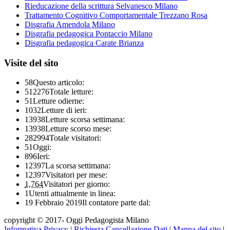
Rieducazione della scrittura Selvanesco Milano
Trattamento Cognitivo Comportamentale Trezzano Rosa
Disgrafia Amendola Milano
Disgrafia pedagogica Pontaccio Milano
Disgrafia pedagogica Carate Brianza
Visite del sito
58
Questo articolo:
512276
Totale letture:
51
Letture odierne:
1032
Letture di ieri:
13938
Letture scorsa settimana:
13938
Letture scorso mese:
282994
Totale visitatori:
51
Oggi:
896
Ieri:
12397
La scorsa settimana:
12397
Visitatori per mese:
1,764
Visitatori per giorno:
1
Utenti attualmente in linea:
19 Febbraio 2019
Il contatore parte dal:
copyright © 2017- Oggi Pedagogista Milano
Informativa Privacy
|
Richiesta Cancellazione Dati
|
Mappa del sito
|