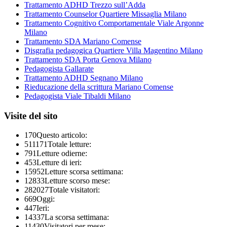
Trattamento ADHD Trezzo sull’Adda
Trattamento Counselor Quartiere Missaglia Milano
Trattamento Cognitivo Comportamentale Viale Argonne
Milano
Trattamento SDA Mariano Comense
Disgrafia pedagogica Quartiere Villa Magentino Milano
Trattamento SDA Porta Genova Milano
Pedagogista Gallarate
Trattamento ADHD Segnano Milano
Rieducazione della scrittura Mariano Comense
Pedagogista Viale Tibaldi Milano
Visite del sito
170
Questo articolo:
511171
Totale letture:
791
Letture odierne:
453
Letture di ieri:
15952
Letture scorsa settimana:
12833
Letture scorso mese:
282027
Totale visitatori:
669
Oggi:
447
Ieri:
14337
La scorsa settimana:
11430
Visitatori per mese: