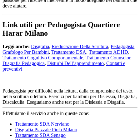
passione per riuscire a intervenire in modo adeguato nei bambini che
deve aiutare.
Link utili per Pedagogista Quartiere
Harar Milano
Leggi anche:
Disgrafia
,
Rieducazione Della Scrittura
,
Pedagogista
,
Grafologo Per Bambini
,
Trattamento DSA
,
Trattamento ADHD
,
Trattamento Cognitivo Comportamentale
,
Trattamento Counselor
,
Disgrafia Pedagogica
,
Disturbi Dell’apprendimento
,
Contatti e
preventivi
Pedagogista per difficoltà nella lettura, dalla comprensine del testo,
nella scrittura o lettura. Esercizi per bambini per Dislessia, Disgrafia,
Discalculia. Eseguaiamo anche test per la Dislessia e Disgafia.
Effettuiamo il servizio anche in queste zone:
Trattamento SDA Nerviano
Disgrafia Piazzale Piola Milano
Trattamento SDA Senago