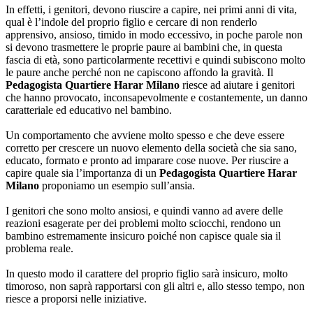
In effetti, i genitori, devono riuscire a capire, nei primi anni di vita,
qual è l’indole del proprio figlio e cercare di non renderlo
apprensivo, ansioso, timido in modo eccessivo, in poche parole non
si devono trasmettere le proprie paure ai bambini che, in questa
fascia di età, sono particolarmente recettivi e quindi subiscono molto
le paure anche perché non ne capiscono affondo la gravità. Il
Pedagogista Quartiere Harar Milano
riesce ad aiutare i genitori
che hanno provocato, inconsapevolmente e costantemente, un danno
caratteriale ed educativo nel bambino.
Un comportamento che avviene molto spesso e che deve essere
corretto per crescere un nuovo elemento della società che sia sano,
educato, formato e pronto ad imparare cose nuove. Per riuscire a
capire quale sia l’importanza di un
Pedagogista Quartiere Harar
Milano
proponiamo un esempio sull’ansia.
I genitori che sono molto ansiosi, e quindi vanno ad avere delle
reazioni esagerate per dei problemi molto sciocchi, rendono un
bambino estremamente insicuro poiché non capisce quale sia il
problema reale.
In questo modo il carattere del proprio figlio sarà insicuro, molto
timoroso, non saprà rapportarsi con gli altri e, allo stesso tempo, non
riesce a proporsi nelle iniziative.