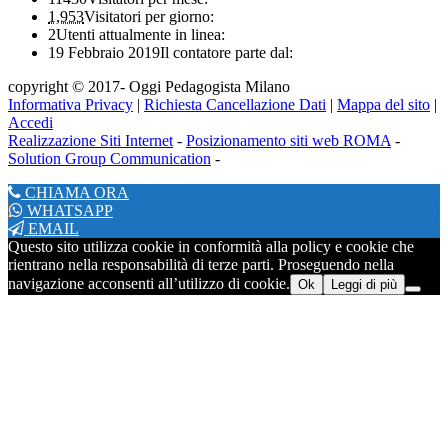
1,953
Visitatori per giorno:
2
Utenti attualmente in linea:
19 Febbraio 2019
Il contatore parte dal:
copyright © 2017- Oggi Pedagogista Milano
Informativa Privacy
|
Richiesta Cancellazione Dati
|
Mappa del sito
|
Accedi
Realizzazione Siti Internet
-
Posizionamento siti web ROMA
-
Solution Group Communication
-
CHIAMA ORA
WHATSAPP
EMAIL
Questo sito utilizza cookie in conformità alla policy e cookie che
rientrano nella responsabilità di terze parti. Proseguendo nella
navigazione acconsenti all’utilizzo di cookie.
Ok
Leggi di più