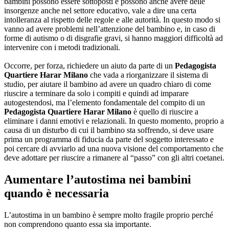
bambini possono essere sottoposti e possono anche avere delle
insorgenze anche nel settore educativo, vale a dire una certa
intolleranza al rispetto delle regole e alle autorità. In questo modo si
vanno ad avere problemi nell’attenzione del bambino e, in caso di
forme di autismo o di disgrafie gravi, si hanno maggiori difficoltà ad
intervenire con i metodi tradizionali.
Occorre, per forza, richiedere un aiuto da parte di un
Pedagogista
Quartiere Harar Milano
che vada a riorganizzare il sistema di
studio, per aiutare il bambino ad avere un quadro chiaro di come
riuscire a terminare da solo i compiti e quindi ad imparare
autogestendosi, ma l’elemento fondamentale del compito di un
Pedagogista Quartiere Harar Milano
è quello di riuscire a
eliminare i danni emotivi e relazionali. In questo momento, proprio a
causa di un disturbo di cui il bambino sta soffrendo, si deve usare
prima un programma di fiducia da parte del soggetto interessato e
poi cercare di avviarlo ad una nuova visione del comportamento che
deve adottare per riuscire a rimanere al “passo” con gli altri coetanei.
Aumentare l’autostima nei bambini
quando è necessaria
L’autostima in un bambino è sempre molto fragile proprio perché
non comprendono quanto essa sia importante.