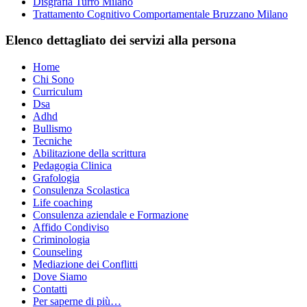
Disgrafia Turro Milano
Trattamento Cognitivo Comportamentale Bruzzano Milano
Elenco dettagliato dei servizi alla persona
Home
Chi Sono
Curriculum
Dsa
Adhd
Bullismo
Tecniche
Abilitazione della scrittura
Pedagogia Clinica
Grafologia
Consulenza Scolastica
Life coaching
Consulenza aziendale e Formazione
Affido Condiviso
Criminologia
Counseling
Mediazione dei Conflitti
Dove Siamo
Contatti
Per saperne di più…