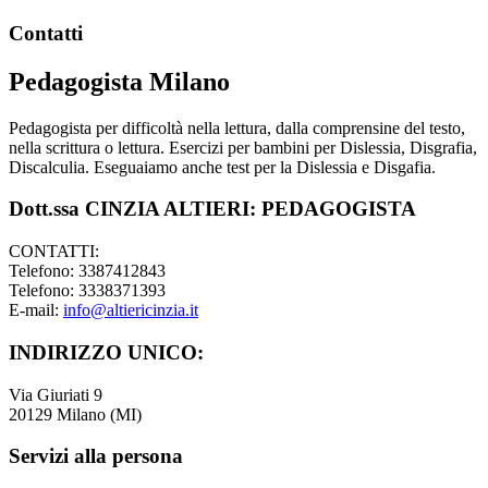
Footer
Contatti
Pedagogista Milano
Pedagogista per difficoltà nella lettura, dalla comprensine del testo,
nella scrittura o lettura. Esercizi per bambini per Dislessia, Disgrafia,
Discalculia. Eseguaiamo anche test per la Dislessia e Disgafia.
Dott.ssa CINZIA ALTIERI: PEDAGOGISTA
CONTATTI:
Telefono: 3387412843
Telefono: 3338371393
E-mail:
info@altiericinzia.it
INDIRIZZO UNICO:
Via Giuriati 9
20129 Milano (MI)
Servizi alla persona