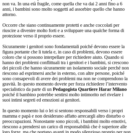
non va. In una età fragile, come quella che va dai 2 anni fino a 6
anni, i bambini sono molto soggetti ad assorbire quello che hanno
attorno.
Occorre che siano continuamente protetti e anche coccolati per
riuscire a divenire molto forti e a sviluppare una qualche forma di
protezione verso il proprio essere.
Sicuramente i genitori sono fondamentali poiché devono essere la
figura portante che li tutela e, in caso di problemi, devono essere
coloro che si possono interpellare per richiedere aiuto. Quando si
hanno dei problemi conflittuali tra i genitori e i bambini, si crescono
dei piccoli che hanno sicuramente un isolamento sociale perché non
riescono ad esprimersi anche in esterno, con altre persone, poiché
sono consapevoli di avere dei problemi ma non ne comprendono la
gravità. In questo momento dovete per forza richiedere l’intervento
specialistico da parte di un
Pedagogista Quartiere Harar Milano
poiché il bambino potrebbe sentirsi molto intimorito nel rivelare i
suoi intimi segreti ed emozioni ai genitori.
In questo momento lui o lei si sentono responsabili verso i propri
mamma e papà e non desiderano affatto arrecargli altro disturbo o
preoccupazioni. Nonostante sono piccoli, i bambini molto emotivi,
riescono a prendersi un carico di responsabilità che è superiore alle
loro forze, ma che portano avanti in modo silenzioso proprio per non