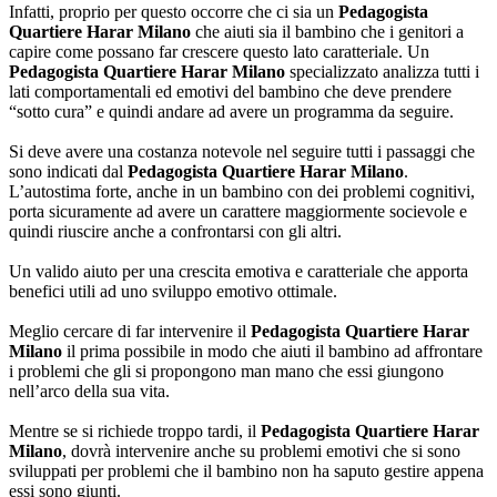
Infatti, proprio per questo occorre che ci sia un
Pedagogista
Quartiere Harar Milano
che aiuti sia il bambino che i genitori a
capire come possano far crescere questo lato caratteriale. Un
Pedagogista Quartiere Harar Milano
specializzato analizza tutti i
lati comportamentali ed emotivi del bambino che deve prendere
“sotto cura” e quindi andare ad avere un programma da seguire.
Si deve avere una costanza notevole nel seguire tutti i passaggi che
sono indicati dal
Pedagogista Quartiere Harar Milano
.
L’autostima forte, anche in un bambino con dei problemi cognitivi,
porta sicuramente ad avere un carattere maggiormente socievole e
quindi riuscire anche a confrontarsi con gli altri.
Un valido aiuto per una crescita emotiva e caratteriale che apporta
benefici utili ad uno sviluppo emotivo ottimale.
Meglio cercare di far intervenire il
Pedagogista Quartiere Harar
Milano
il prima possibile in modo che aiuti il bambino ad affrontare
i problemi che gli si propongono man mano che essi giungono
nell’arco della sua vita.
Mentre se si richiede troppo tardi, il
Pedagogista Quartiere Harar
Milano
, dovrà intervenire anche su problemi emotivi che si sono
sviluppati per problemi che il bambino non ha saputo gestire appena
essi sono giunti.