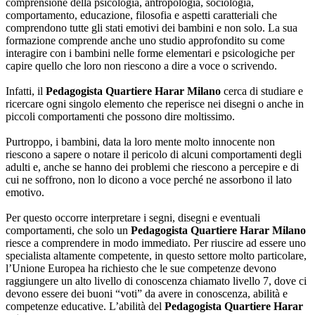
comprensione della psicologia, antropologia, sociologia,
comportamento, educazione, filosofia e aspetti caratteriali che
comprendono tutte gli stati emotivi dei bambini e non solo. La sua
formazione comprende anche uno studio approfondito su come
interagire con i bambini nelle forme elementari e psicologiche per
capire quello che loro non riescono a dire a voce o scrivendo.
Infatti, il
Pedagogista Quartiere Harar Milano
cerca di studiare e
ricercare ogni singolo elemento che reperisce nei disegni o anche in
piccoli comportamenti che possono dire moltissimo.
Purtroppo, i bambini, data la loro mente molto innocente non
riescono a sapere o notare il pericolo di alcuni comportamenti degli
adulti e, anche se hanno dei problemi che riescono a percepire e di
cui ne soffrono, non lo dicono a voce perché ne assorbono il lato
emotivo.
Per questo occorre interpretare i segni, disegni e eventuali
comportamenti, che solo un
Pedagogista Quartiere Harar Milano
riesce a comprendere in modo immediato. Per riuscire ad essere uno
specialista altamente competente, in questo settore molto particolare,
l’Unione Europea ha richiesto che le sue competenze devono
raggiungere un alto livello di conoscenza chiamato livello 7, dove ci
devono essere dei buoni “voti” da avere in conoscenza, abilità e
competenze educative. L’abilità del
Pedagogista Quartiere Harar